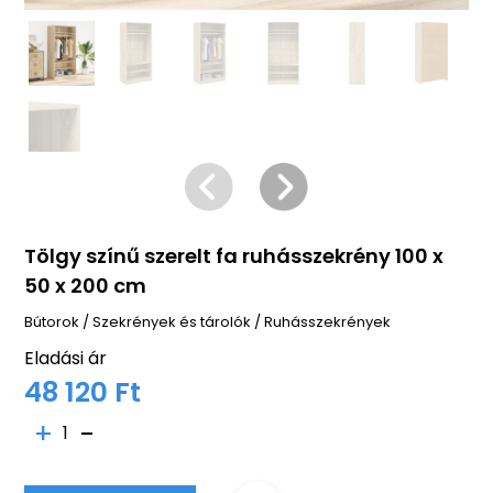
Tölgy színű szerelt fa ruhásszekrény 100 x
50 x 200 cm
Bútorok
/
Szekrények és tárolók
/
Ruhásszekrények
Eladási ár
48 120 Ft
1