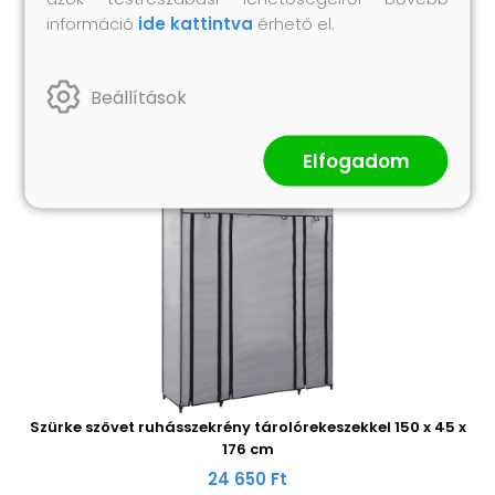
információ
ide kattintva
érhető el.
Hasonló termékek
Beállítások
Elfogadom
Szürke szövet ruhásszekrény tárolórekeszekkel 150 x 45 x
176 cm
24 650 Ft