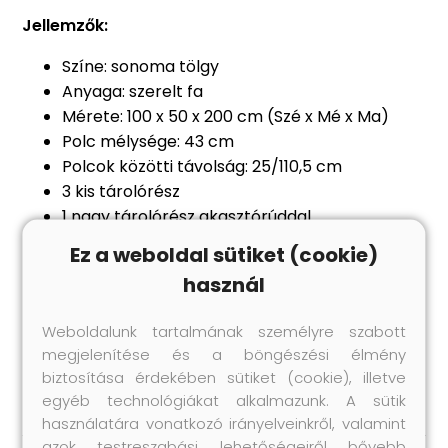
Jellemzők:
Színe: sonoma tölgy
Anyaga: szerelt fa
Mérete: 100 x 50 x 200 cm (Szé x Mé x Ma)
Polc mélysége: 43 cm
Polcok közötti távolság: 25/110,5 cm
3 kis tárolórész
1 nagy tárolórész akasztórúddal
Figyelem:
a falon belüli csavar(ok) és
Ez a weboldal sütiket (cookie)
dugó(k) nem alaptartozékok. Keressen és
használ
használjon a falának megfelelő csavar(oka)t
és dugó(ka)t. Ha bizonytalan, kérje
Weboldalunk tartalmának személyre szabott
szakember tanácsát. Gondosan olvassa el és
megjelenítése és a böngészési élmény
kövesse a használati utasítás minden lépését.
biztosítása érdekében sütiket (cookie), illetve
egyéb technológiákat alkalmazunk. A sütik
használatára vonatkozó irányelveinkről, valamint
azok testreszabási lehetőségeiről bővebb