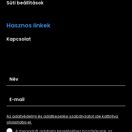
Süti beállítások
Hasznos linkek
Kapcsolat
Iratkozz fel hírlevelünkre
Az adatvédelmi és adatkezelési szabályzatot ide kattintva
olvashatja el.
A megadott adataim kezeléséhez hozzájárulok, az