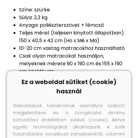
Színe: szürke
Súlya: 2,3 kg
Anyaga: poliészterszövet + fémcső
Teljes méret (teljesen kinyitott állapotban):
150 x 40,5 x 42 cm (Ho x Mé x Ma)
10-20 cm vastag matracokhoz használható
Csak olyan matracokat használjon,
melyeknek mérete 90 x 190 cm és 155 x 190
cm között van
18 hónapos és 5 éves kor közötti gyermekek
Ez a weboldal sütiket (cookie)
számára ajánlott
használ
5 évesnél idősebb gyermekek számára,
valamint beteg felnőtteknek és nem
Weboldalunk tartalmának személyre szabott
háztartási célú használatra nem alkalmas
megjelenítése és a böngészési élmény
Átlátszó hálóval
biztosítása érdekében sütiket (cookie), illetve
Anyag: Poliészter: 100%
egyéb technológiákat alkalmazunk. A sütik
használatára vonatkozó irányelveinkről, valamint