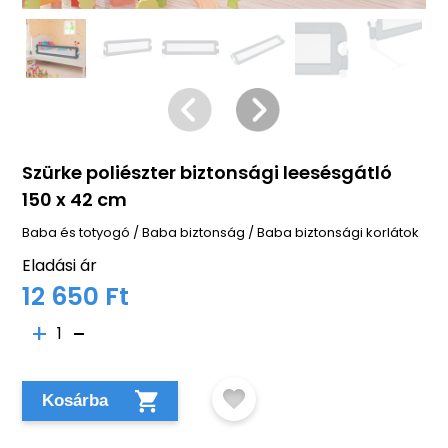
Szürke poliészter biztonsági leesésgátló
150 x 42 cm
Baba és totyogó
/
Baba biztonság
/
Baba biztonsági korlátok
Eladási ár
12 650 Ft
1
Kosárba