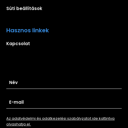
Süti beállítások
Hasznos linkek
Kapcsolat
Iratkozz fel hírlevelünkre
Az adatvédelmi és adatkezelési szabályzatot ide kattintva
olvashatja el.