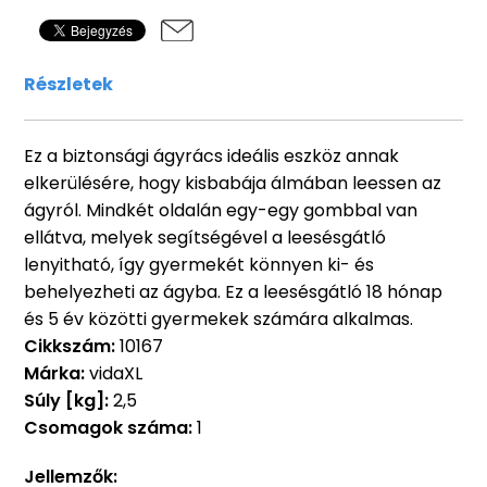
Részletek
Ez a biztonsági ágyrács ideális eszköz annak
elkerülésére, hogy kisbabája álmában leessen az
ágyról. Mindkét oldalán egy-egy gombbal van
ellátva, melyek segítségével a leesésgátló
lenyitható, így gyermekét könnyen ki- és
behelyezheti az ágyba. Ez a leesésgátló 18 hónap
és 5 év közötti gyermekek számára alkalmas.
Cikkszám:
10167
Márka:
vidaXL
Súly [kg]:
2,5
Csomagok száma:
1
Jellemzők: