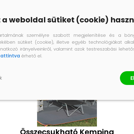
z a weboldal sütiket (cookie) haszn
artalmának személyre szabott megjelenítése és a bön
ekében sütiket (cookie), illetve egyéb technológiákat alka
natkozó irányelveinkről, valamint azok testreszabási lehet
kattintva
érhető el.
E
k
Összecsukható Kemping