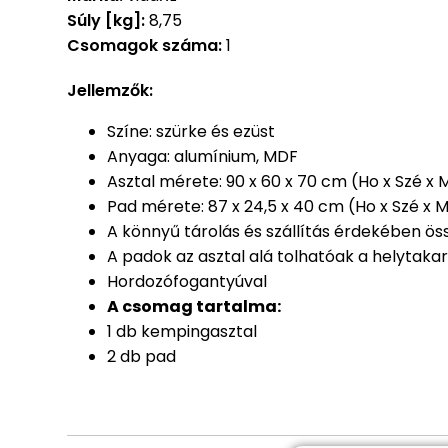
Súly [kg]:
8,75
Csomagok száma:
1
Jellemzők:
Színe: szürke és ezüst
Anyaga: alumínium, MDF
Asztal mérete: 90 x 60 x 70 cm (Ho x Szé x 
Pad mérete: 87 x 24,5 x 40 cm (Ho x Szé x 
A könnyű tárolás és szállítás érdekében ös
A padok az asztal alá tolhatóak a helytak
Hordozófogantyúval
A csomag tartalma:
1 db kempingasztal
2 db pad