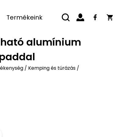
Termékeink
kható alumínium
 paddal
evékenység
/
Kemping és túrázás
/