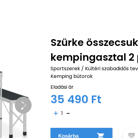
Szürke összecsu
kempingasztal 2
Sportszerek
/
Kültéri szabadidős t
Kemping bútorok
Eladási ár
35 490 Ft
1
Kosárba