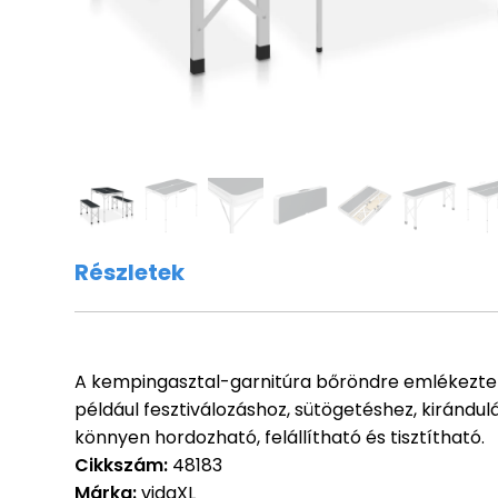
Részletek
A kempingasztal-garnitúra bőröndre emlékeztető
például fesztiválozáshoz, sütögetéshez, kirándul
könnyen hordozható, felállítható és tisztítható.
Cikkszám:
48183
Márka:
vidaXL