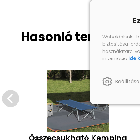
E
Hasonló termékek
Weboldalunk t
biztosítása érd
használatára vo
információ
ide 
Beállításo
Összecsukható Kemping