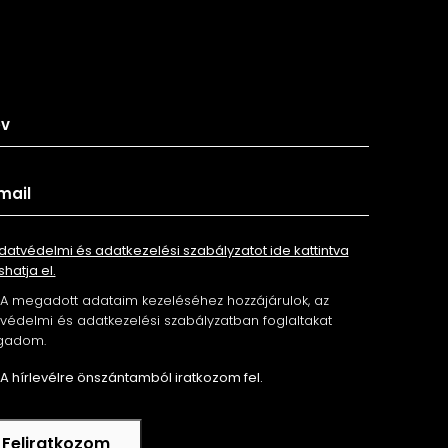
tkozz fel hírlevelünkre
datvédelmi és adatkezelési szabályzatot ide kattintva
shatja el.
A megadott adataim kezeléséhez hozzájárulok, az
édelmi és adatkezelési szabályzatban foglaltakat
gadom.
A hírlevélre önszántamból iratkozom fel.
Feliratkozom