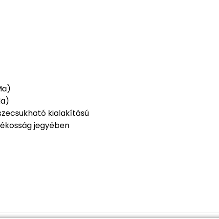
Ma)
Ma)
szecsukható kialakítású
arékosság jegyében