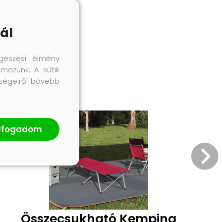
ál
gészési élmény
lmazunk. A sütik
őségeiről bővebb
lfogadom
Összecsukható Kemping