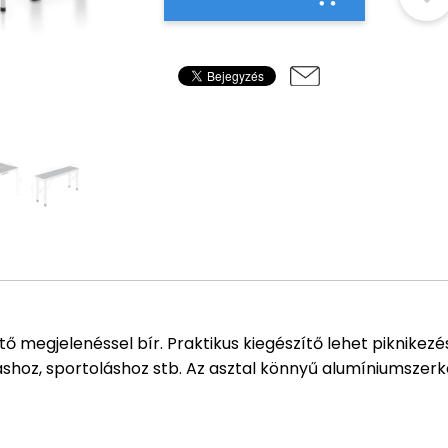
 megjelenéssel bír. Praktikus kiegészítő lehet piknikez
áshoz, sportoláshoz stb. Az asztal könnyű alumíniumszerk