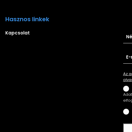
Hasznos linkek
Ira
Kapcsolat
Az a
olva
Adatv
elfo