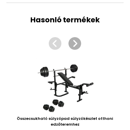
Hasonló termékek
Összecsukható súlyzópad súlyzókészlet otthoni
edzőteremhez