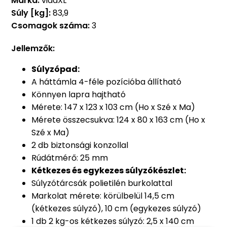
Márka:
vidaXL
Súly [kg]:
83,9
Csomagok száma:
3
Jellemzők:
Súlyzópad:
A háttámla 4-féle pozícióba állítható
Könnyen lapra hajtható
Mérete: 147 x 123 x 103 cm (Ho x Szé x Ma)
Mérete összecsukva: 124 x 80 x 163 cm (Ho x
Szé x Ma)
2 db biztonsági konzollal
Rúdátmérő: 25 mm
Kétkezes és egykezes súlyzókészlet:
Súlyzótárcsák polietilén burkolattal
Markolat mérete: körülbelül 14,5 cm
(kétkezes súlyzó), 10 cm (egykezes súlyzó)
1 db 2 kg-os kétkezes súlyzó: 2,5 x 140 cm