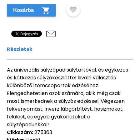
Kosárba
Részletek
Az univerzális súlyzópad súlytartóval, és egykezes
és kétkezes súlyzókészlettel kiváló választás
különböző izomcsoportok edzéséhez.
Elengedhetetlen azok számára, akik még csak
most ismerkednek a súlyzós edzéssel. Végezzen
fekvenyomást, inverz lábgörbítést, hasizmokat,
felülést, és egyéb gyakorlatokat a
súlyzópadunkkal!
Cikkszám:
275363