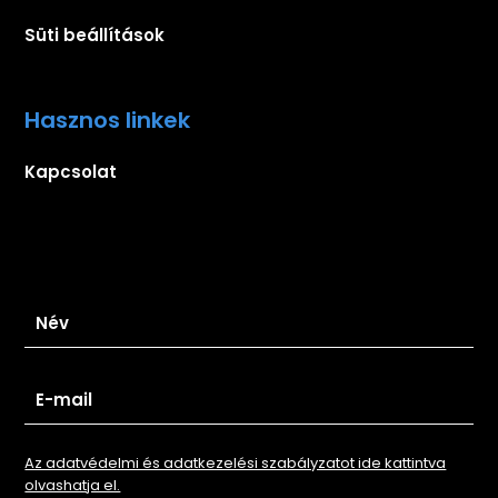
Süti beállítások
Hasznos linkek
Kapcsolat
Iratkozz fel hírlevelünkre
Az adatvédelmi és adatkezelési szabályzatot ide kattintva
olvashatja el.