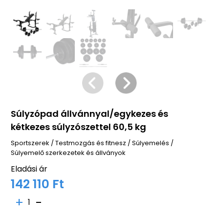
Súlyzópad állvánnyal/egykezes és
kétkezes súlyzószettel 60,5 kg
Sportszerek
/
Testmozgás és fitnesz
/
Súlyemelés
/
Súlyemelő szerkezetek és állványok
Eladási ár
142 110 Ft
1