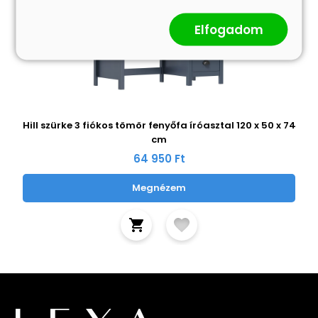
Elfogadom
Hill szürke 3 fiókos tömör fenyőfa íróasztal 120 x 50 x 74
cm
64 950 Ft
Megnézem