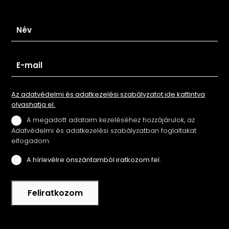
Iratkozz fel hírlevelünkre
Az adatvédelmi és adatkezelési szabályzatot ide kattintva
olvashatja el.
A megadott adataim kezeléséhez hozzájárulok, az
Adatvédelmi és adatkezelési szabályzatban foglaltakat
elfogadom.
A hírlevélre önszántamból iratkozom fel.
Feliratkozom