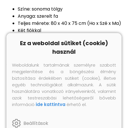
Színe: sonoma tölgy
Anyaga: szerelt fa
Teljes mérete: 80 x 40 x 75 cm (Ho x Szé x Ma)
Két fiókkal
Nedves ruhával könnyen tisztítható
Ez a weboldal sütiket (cookie)
Összeszerelést igényel: igen
használ
Weboldalunk tartalmának személyre szabott
megjelenítése és a böngészési élmény
biztosítása érdekében sütiket (cookie), illetve
Hasonló termékek
egyéb technológiákat alkalmazunk. A sütik
használatára vonatkozó irányelveinkről, valamint
azok testreszabási lehetőségeiről bővebb
információ
ide kattintva
érhető el.
Beállítások