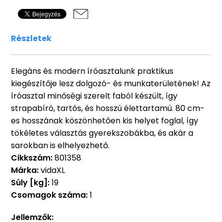
Részletek
Elegáns és modern íróasztalunk praktikus
kiegészítője lesz dolgozó- és munkaterületének! Az
íróasztal minőségi szerelt faból készült, így
strapabíró, tartós, és hosszú élettartamú. 80 cm-
es hosszának köszönhetően kis helyet foglal, így
tökéletes választás gyerekszobákba, és akár a
sarokban is elhelyezhető.
Cikkszám:
801358
Márka:
vidaXL
Súly [kg]:
19
Csomagok száma:
1
Jellemzők: