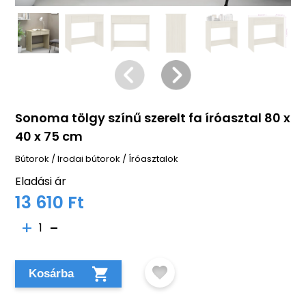
Sonoma tölgy színű szerelt fa íróasztal 80 x
40 x 75 cm
Bútorok
/
Irodai bútorok
/
Íróasztalok
Eladási ár
13 610 Ft
1
Kosárba