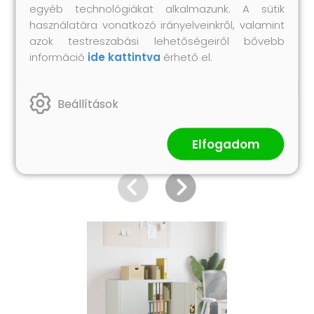
egyéb technológiákat alkalmazunk. A sütik
Itt
további részleteket találhat arról; hogyan
használatára vonatkozó irányelveinkről, valamint
akadályozza meg a bútorok felborulását
azok testreszabási lehetőségeiről bővebb
információ
ide kattintva
érhető el.
Beállítások
Hasonló termékek
Elfogadom