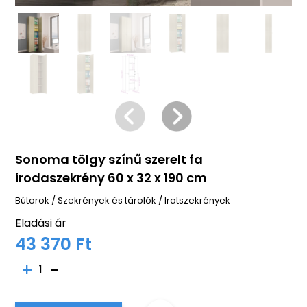
Sonoma tölgy színű szerelt fa
irodaszekrény 60 x 32 x 190 cm
Bútorok
/
Szekrények és tárolók
/
Iratszekrények
Eladási ár
43 370 Ft
1