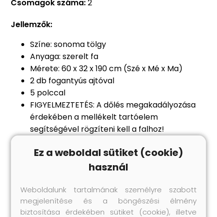
Csomagok száma:
2
Jellemzők:
Színe: sonoma tölgy
Anyaga: szerelt fa
Mérete: 60 x 32 x 190 cm (Szé x Mé x Ma)
2 db fogantyús ajtóval
5 polccal
FIGYELMEZTETÉS: A dőlés megakadályozása
érdekében a mellékelt tartóelem
segítségével rögzíteni kell a falhoz!
Figyelem:
a falon belüli csavar(ok) és
Ez a weboldal sütiket (cookie)
dugó(k) nem alaptartozékok. Keressen és
használjon a falának megfelelő csavar(oka)t
használ
és dugó(ka)t. Ha bizonytalan, kérje
szakember tanácsát. Gondosan olvassa el és
Weboldalunk tartalmának személyre szabott
megjelenítése és a böngészési élmény
kövesse a használati utasítás minden lépését.
biztosítása érdekében sütiket (cookie), illetve
Legal Documents: