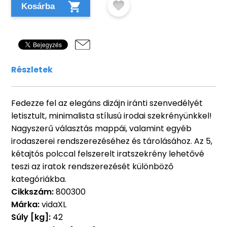
Kosárba
Részletek
Fedezze fel az elegáns dizájn iránti szenvedélyét
letisztult, minimalista stílusú irodai szekrényünkkel!
Nagyszerű választás mappái, valamint egyéb
irodaszerei rendszerezéséhez és tárolásához. Az 5,
kétajtós polccal felszerelt iratszekrény lehetővé
teszi az iratok rendszerezését különböző
kategóriákba.
Cikkszám:
800300
Márka:
vidaXL
Súly [kg]:
42