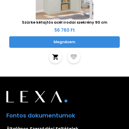
Szürke kétajtós acél irodai szekrény 90 cm
56 760 Ft
Megnézem
Fontos dokumentumok
Általános Szerződési Feltételek