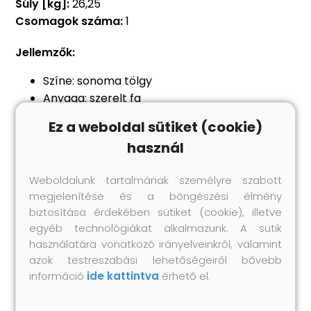
Súly [kg]:
26,25
Csomagok száma:
1
Jellemzők:
Színe: sonoma tölgy
Anyaga: szerelt fa
Teljes mérete: 120 x 60 x 76 cm (Ho x Szé x
Ez a weboldal sütiket (cookie)
Ma)
használ
Egyszerű és letisztult vonalak
Nedves ruhával könnyen tisztítható
Weboldalunk tartalmának személyre szabott
megjelenítése és a böngészési élmény
biztosítása érdekében sütiket (cookie), illetve
egyéb technológiákat alkalmazunk. A sütik
használatára vonatkozó irányelveinkről, valamint
Hasonló termékek
azok testreszabási lehetőségeiről bővebb
információ
ide kattintva
érhető el.