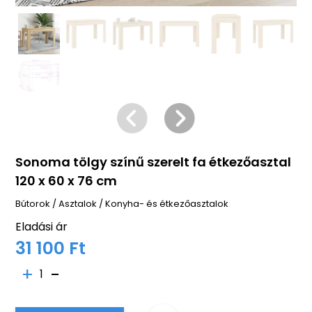
Sonoma tölgy színű szerelt fa étkezőasztal
120 x 60 x 76 cm
Bútorok
/
Asztalok
/
Konyha- és étkezőasztalok
Eladási ár
31 100 Ft
1