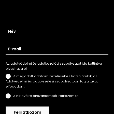
Iratkozz fel hírlevelünkre
Az adatvédelmi és adatkezelési szabályzatot ide kattintva
olvashatja el.
A megadott adataim kezeléséhez hozzájárulok, az
Adatvédelmi és adatkezelési szabályzatban foglaltakat
elfogadom.
A hírlevélre önszántamból iratkozom fel.
Feliratkozom