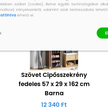
ekében sütiket (cookie), illetve egyéb technológiákat alka
natkozó irányelveinkről, valamint azok testreszabási lehet
kattintva
érhető el.
E
k
Szövet Cipősszekrény
fedeles 57 x 29 x 162 cm
Barna
12 340 Ft