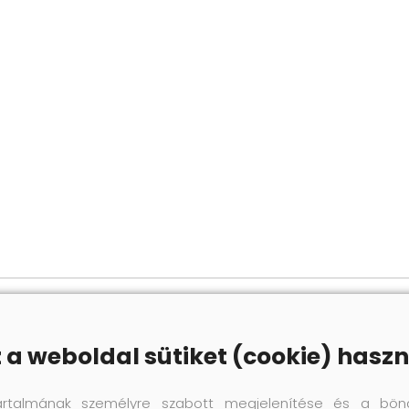
z a weboldal sütiket (cookie) haszn
artalmának személyre szabott megjelenítése és a bön