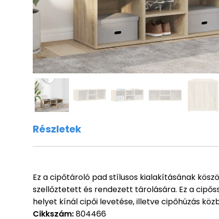
Részletek
Ez a cipőtároló pad stílusos kialakításának kös
szellőztetett és rendezett tárolására. Ez a cipő
helyet kínál cipői levetése, illetve cipőhúzás köz
Cikkszám:
804466