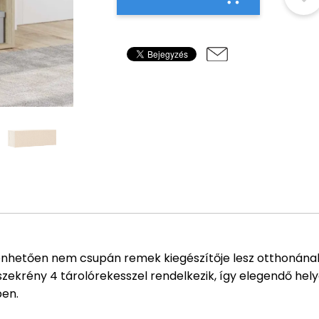
zönhetően nem csupán remek kiegészítője lesz otthonának,
sszekrény 4 tárolórekesszel rendelkezik, így elegendő he
ben.