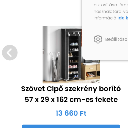
biztosítása érd
használatára vo
információ
ide 
Beállításo
Szövet Cipő szekrény borító
57 x 29 x 162 cm-es fekete
13 660 Ft