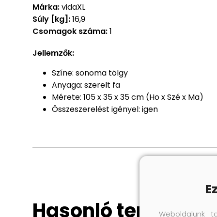
Márka:
vidaXL
Súly [kg]:
16,9
Csomagok száma:
1
Jellemzők:
Színe: sonoma tölgy
Anyaga: szerelt fa
Mérete: 105 x 35 x 35 cm (Ho x Szé x Ma)
Összeszerelést igényel: igen
E
Hasonló termékek
Weboldalunk t