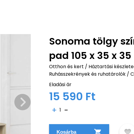
Sonoma tölgy szín
pad 105 x 35 x 3
Otthon és kert
/
Háztartási készlete
Ruhásszekrények és ruhatárolók
/
C
Eladási ár
15 590 Ft
1
Kosárba