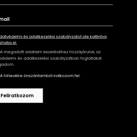
datvédelmi és adatkezelési szabályzatot ide kattintva
shatja el.
A megadott adataim kezeléséhez hozzájárulok, az
édelmi és adatkezelési szabályzatban foglaltakat
gadom.
A hírlevélre önszántamból iratkozom fel.
Feliratkozom