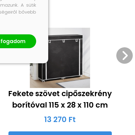
lmazunk. A sütik
őségeiről bővebb
lfogadom
Fekete szövet cipőszekrény
borítóval 115 x 28 x 110 cm
13 270 Ft