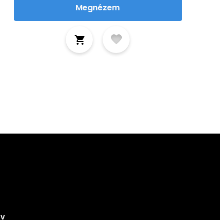
Megnézem
tkozz fel hírlevelünkre