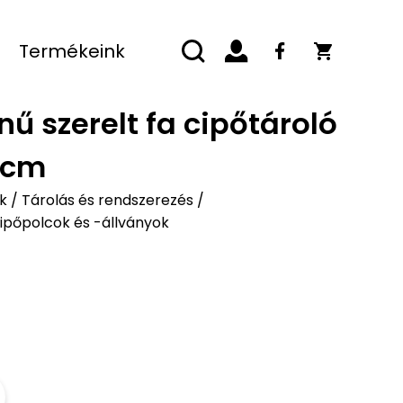
Termékeink
ű szerelt fa cipőtároló
5 cm
k
/
Tárolás és rendszerezés
/
ipőpolcok és -állványok