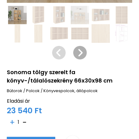
Sonoma tölgy szerelt fa
könyv-/tálalószekrény 66x30x98 cm
Bútorok
/
Polcok
/
Könyvespolcok, állópolcok
Eladási ár
23 540 Ft
1