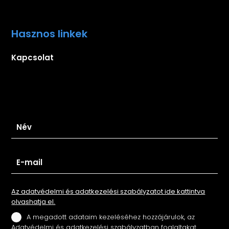
Hasznos linkek
Kapcsolat
Iratkozz fel hírlevelünkre
Az adatvédelmi és adatkezelési szabályzatot ide kattintva
olvashatja el.
A megadott adataim kezeléséhez hozzájárulok, az
Adatvédelmi és adatkezelési szabályzatban foglaltakat