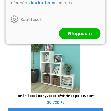
információ
ide kattintva
érhető el.
Hasonló termékek
Beállítások
Elfogadom
Fehér lépcső könyvespolc/vitrines polc 107 cm
26 730 Ft