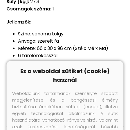
Súly [kg]:
27,3
Csomagok száma:
1
Jellemzők:
Színe: sonoma tölgy
Anyaga: szerelt fa
Mérete: 66 x 30 x 98 cm (Szé x Mé x Ma)
6 tárolórekesszel
Vízszintesen tálalóként is használható
Figyelem:
a falon belüli csavar(ok) és
Ez a weboldal sütiket (cookie)
dugó(k) nem alaptartozékok. Keressen és
használ
használjon a falának megfelelő csavar(oka)t
és dugó(ka)t. Ha bizonytalan, kérje
Weboldalunk tartalmának személyre szabott
szakember tanácsát. Gondosan olvassa el és
megjelenítése és a böngészési élmény
kövesse a használati utasítás minden lépését.
biztosítása érdekében sütiket (cookie), illetve
egyéb technológiákat alkalmazunk. A sütik
használatára vonatkozó irányelveinkről, valamint
azok testreszabási lehetőségeiről bővebb