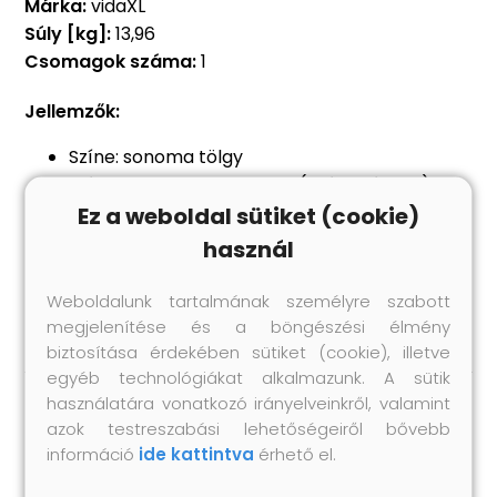
Márka:
vidaXL
Súly [kg]:
13,96
Csomagok száma:
1
Jellemzők:
Színe: sonoma tölgy
Méretek: 88 x 26 x 18,5 cm (Szé x Mé x Ho)
Anyaga: szerelt fa
Ez a weboldal sütiket (cookie)
Maximális terhelhetőség (összesen): 50 kg
használ
3 fiókkal
Wall mounted design
Weboldalunk tartalmának személyre szabott
megjelenítése és a böngészési élmény
biztosítása érdekében sütiket (cookie), illetve
egyéb technológiákat alkalmazunk. A sütik
használatára vonatkozó irányelveinkről, valamint
azok testreszabási lehetőségeiről bővebb
Hasonló termékek
információ
ide kattintva
érhető el.