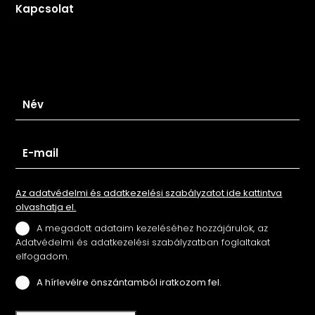
Kapcsolat
Iratkozz fel hírlevelünkre
Az adatvédelmi és adatkezelési szabályzatot ide kattintva
olvashatja el.
A megadott adataim kezeléséhez hozzájárulok, az
Adatvédelmi és adatkezelési szabályzatban foglaltakat
elfogadom.
A hírlevélre önszántamból iratkozom fel.