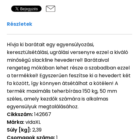
Részletek
Hívja ki barátait egy egyensúlyozási,
keresztülsétálási, ugrálási versenyre ezzel a kiváló
minőségű slackline hevederrel! Barátaival
rengeteg mókában lehet része a szabadban ezzel
a termékkel! Egyszerűen feszítse ki a hevedert két
fa között, így könnyen átsétálhat a kötélen! A
termék maximális teherbírása 150 kg, 50 mm
széles, amely kezdők számára is alkalmas
egyensúlyuk megtalálásához.
Cikkszám:
142667
Márka:
vidaXL
Súly [kg]:
2,39
Csomagok száma:
1