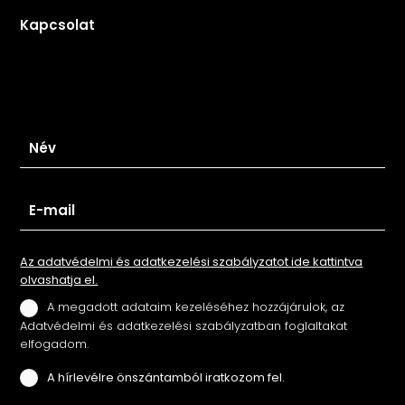
Kapcsolat
Iratkozz fel hírlevelünkre
Az adatvédelmi és adatkezelési szabályzatot ide kattintva
olvashatja el.
A megadott adataim kezeléséhez hozzájárulok, az
Adatvédelmi és adatkezelési szabályzatban foglaltakat
elfogadom.
A hírlevélre önszántamból iratkozom fel.