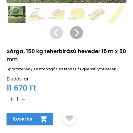
Sárga, 150 kg teherbírású heveder 15 m x 50
mm
Sportszerek
/
Testmozgás és fitnesz
/
Egyensúlytrénerek
Eladási ár
11 670 Ft
1
Kosárba