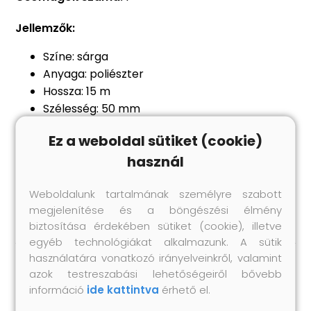
Jellemzők:
Színe: sárga
Anyaga: poliészter
Hossza: 15 m
Szélesség: 50 mm
Szakítószilárdság: 150 kg
Ez a weboldal sütiket (cookie)
Kiválóan alkalmas lábizmok, hasizmok
használ
edzéséhez és az erőnlét növeléséhez
Kiváló eszköz a mozgáskoordináció és
Weboldalunk tartalmának személyre szabott
akrobatikus készség javítására
megjelenítése és a böngészési élmény
biztosítása érdekében sütiket (cookie), illetve
egyéb technológiákat alkalmazunk. A sütik
használatára vonatkozó irányelveinkről, valamint
azok testreszabási lehetőségeiről bővebb
Hasonló termékek
információ
ide kattintva
érhető el.