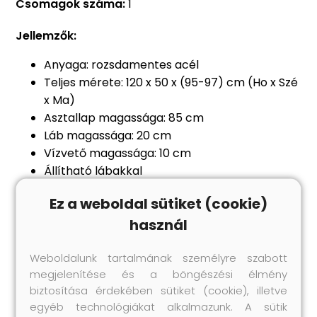
Csomagok száma:
1
Jellemzők:
Anyaga: rozsdamentes acél
Teljes mérete: 120 x 50 x (95-97) cm (Ho x Szé
x Ma)
Asztallap magassága: 85 cm
Láb magassága: 20 cm
Vízvető magassága: 10 cm
Állítható lábakkal
2 tolóajtóval
Ez a weboldal sütiket (cookie)
Tárolóhellyel
használ
Higiénikus kialakítás, rozsdamentes és
könnyen tisztítható
Weboldalunk tartalmának személyre szabott
Legal Documents:
megjelenítése és a böngészési élmény
Itt
további részleteket találhat arról; hogyan
biztosítása érdekében sütiket (cookie), illetve
akadályozza meg a bútorok felborulását
egyéb technológiákat alkalmazunk. A sütik