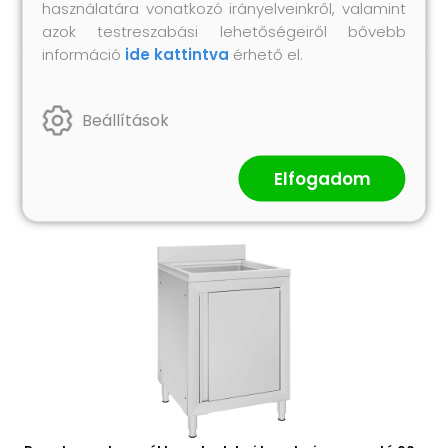
használatára vonatkozó irányelveinkről, valamint
azok testreszabási lehetőségeiről bővebb
információ
ide kattintva
érhető el.
Hasonló termékek
Beállítások
Elfogadom