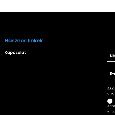
Hasznos linkek
Ira
Kapcsolat
Az a
olva
Adatv
elfo