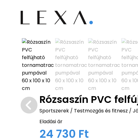
Rózsaszín PVC felf
Sportszerek
/
Testmozgás és fitnesz
/
Jó
Eladási ár
24 730 Ft