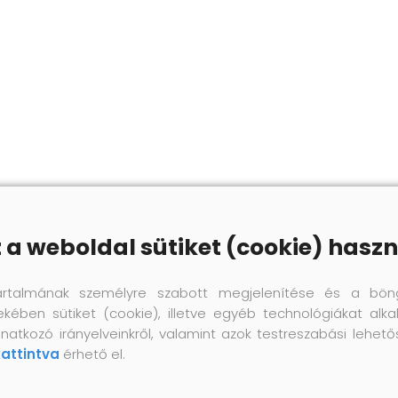
z a weboldal sütiket (cookie) haszn
artalmának személyre szabott megjelenítése és a bön
ekében sütiket (cookie), illetve egyéb technológiákat alka
natkozó irányelveinkről, valamint azok testreszabási lehet
kattintva
érhető el.