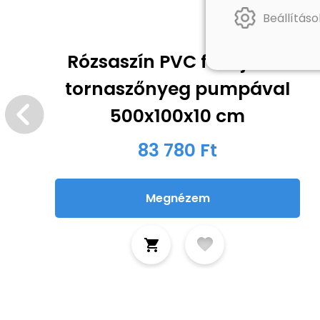
Beállításo
Rózsaszín PVC felfújható
tornaszőnyeg pumpával
500x100x10 cm
83 780 Ft
Megnézem