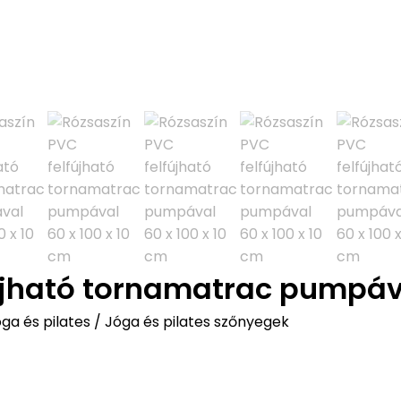
újható tornamatrac pumpáva
ga és pilates
/
Jóga és pilates szőnyegek