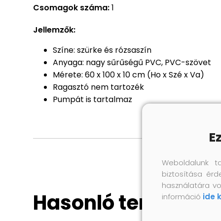
Csomagok száma:
1
Jellemzők:
Színe: szürke és rózsaszín
Anyaga: nagy sűrűségű PVC, PVC-szövet
Mérete: 60 x 100 x 10 cm (Ho x Szé x Va)
Ragasztó nem tartozék
Pumpát is tartalmaz
E
Weboldalunk t
biztosítása érd
használatára vo
Hasonló termékek
információ
ide 