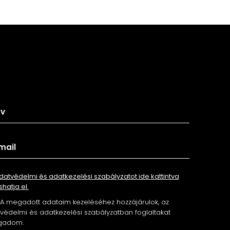
tkozz fel hírlevelünkre
datvédelmi és adatkezelési szabályzatot ide kattintva
shatja el.
A megadott adataim kezeléséhez hozzájárulok, az
édelmi és adatkezelési szabályzatban foglaltakat
gadom.