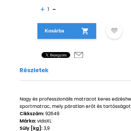
1
Kosárba
Részletek
Nagy és professzionális matracot keres edzéshez
sportmatrac, mely páratlan erőt és tartósságot 
Cikkszám:
92649
Márka:
vidaXL
Súly [kg]:
3,9