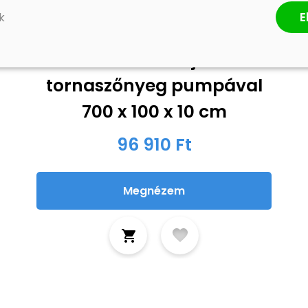
E
k
Zöld PVC felfújható
tornaszőnyeg pumpával
700 x 100 x 10 cm
96 910 Ft
Megnézem