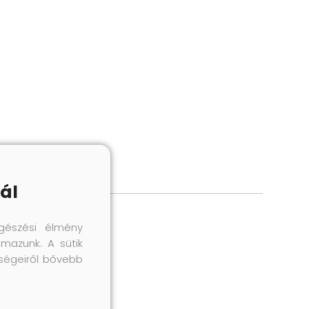
ál
gészési élmény
lmazunk. A sütik
őségeiről bővebb