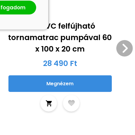
lfogadom
Kék PVC felfújható
tornamatrac pumpával 60
x 100 x 20 cm
28 490 Ft
Megnézem