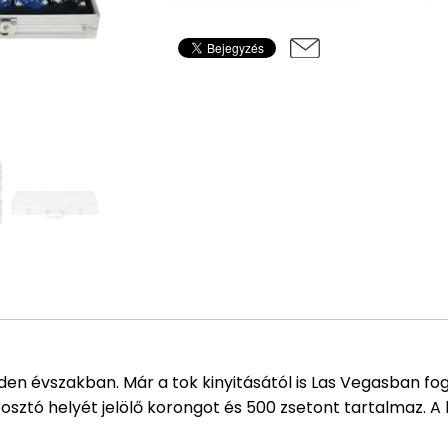
en évszakban. Már a tok kinyitásától is Las Vegasban fog
, 1 osztó helyét jelölő korongot és 500 zsetont tartalmaz. 