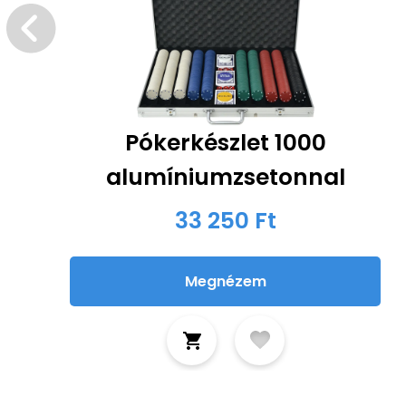
Pókerkészlet 1000
alumíniumzsetonnal
33 250 Ft
Megnézem