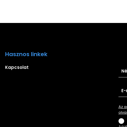
Hasznos linkek
Ira
Kapcsolat
Az a
olva
Adatv