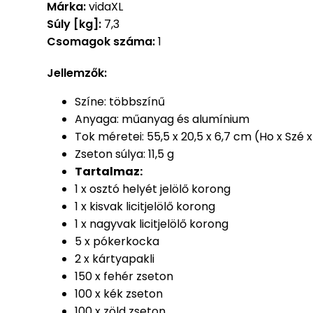
Márka:
vidaXL
Súly [kg]:
7,3
Csomagok száma:
1
Jellemzők:
Színe: többszínű
Anyaga: műanyag és alumínium
Tok méretei: 55,5 x 20,5 x 6,7 cm (Ho x Szé 
Zseton súlya: 11,5 g
Tartalmaz:
1 x osztó helyét jelölő korong
1 x kisvak licitjelölő korong
1 x nagyvak licitjelölő korong
5 x pókerkocka
2 x kártyapakli
150 x fehér zseton
100 x kék zseton
100 x zöld zseton