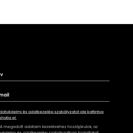
tkozz fel hírlevelünkre
datvédelmi és adatkezelési szabályzatot ide kattintva
shatja el.
A megadott adataim kezeléséhez hozzájárulok, az
édelmi és adatkezelési szabályzatban foglaltakat