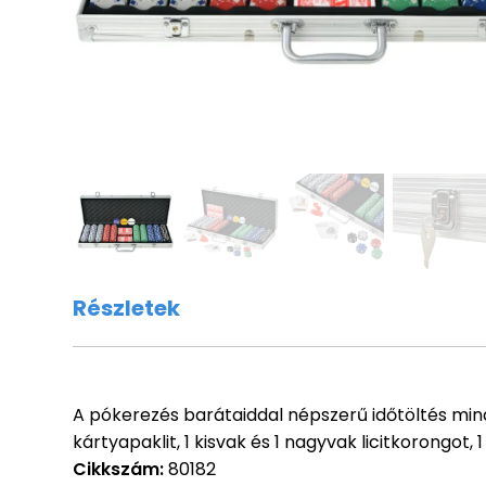
Részletek
A pókerezés barátaiddal népszerű időtöltés mind
kártyapaklit, 1 kisvak és 1 nagyvak licitkorongot
Cikkszám:
80182