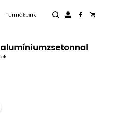
Termékeink
0 alumíniumzsetonnal
tek