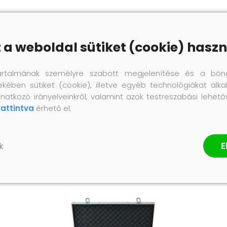
maz)
z a weboldal sütiket (cookie) haszn
artalmának személyre szabott megjelenítése és a bön
ekében sütiket (cookie), illetve egyéb technológiákat alka
natkozó irányelveinkről, valamint azok testreszabási lehet
kattintva
érhető el.
E
k