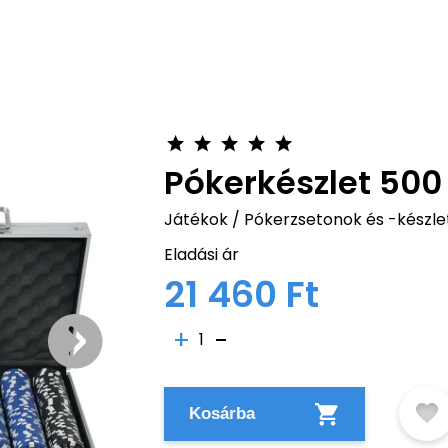
Pókerkészlet 50
Játékok
/
Pókerzsetonok és -készle
Eladási ár
21 460 Ft
1
Kosárba