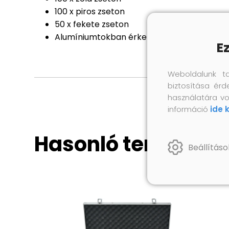
100 x piros zseton
50 x fekete zseton
Alumíniumtokban érkezik (2 kulcsot tartal
E
Weboldalunk t
biztosítása érd
használatára vo
információ
ide 
Hasonló termékek
Beállításo