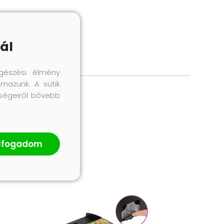
ál
gészési élmény
lmazunk. A sütik
őségeiről bővebb
lfogadom