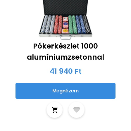
Pókerkészlet 1000
alumíniumzsetonnal
41 940 Ft
Megnézem