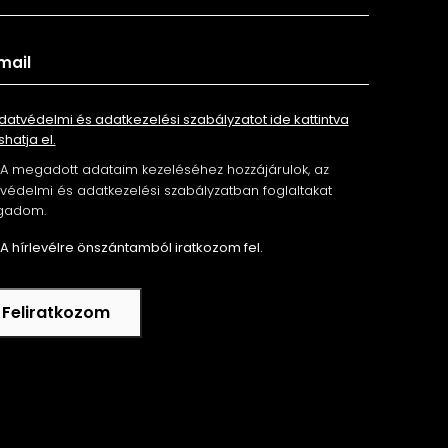
datvédelmi és adatkezelési szabályzatot ide kattintva
shatja el.
A megadott adataim kezeléséhez hozzájárulok, az
édelmi és adatkezelési szabályzatban foglaltakat
gadom.
A hírlevélre önszántamból iratkozom fel.
Feliratkozom