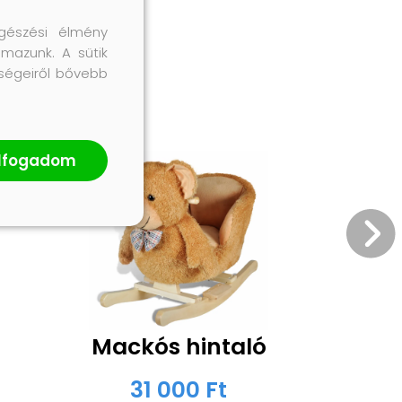
gészési élmény
lmazunk. A sütik
őségeiről bővebb
lfogadom
Mackós hintaló
31 000 Ft