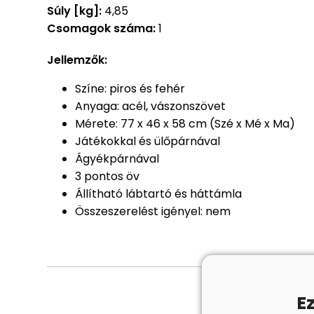
Súly [kg]:
4,85
Csomagok száma:
1
Jellemzők:
Színe: piros és fehér
Anyaga: acél, vászonszövet
Mérete: 77 x 46 x 58 cm (Szé x Mé x Ma)
Játékokkal és ülőpárnával
Ágyékpárnával
3 pontos öv
Állítható lábtartó és háttámla
Összeszerelést igényel: nem
E