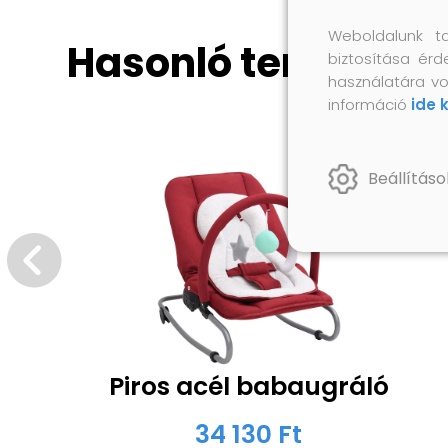
Weboldalunk t
Hasonló termékek
biztosítása érd
használatára vo
információ
ide 
Beállításo
Piros acél babaugráló
34 130 Ft