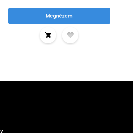
Megnézem
tkozz fel hírlevelünkre