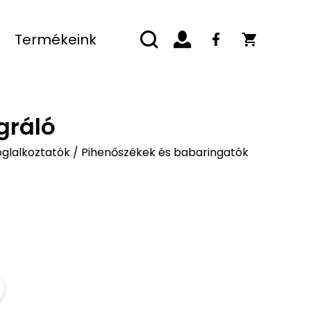
Termékeink
gráló
oglalkoztatók
/
Pihenőszékek és babaringatók