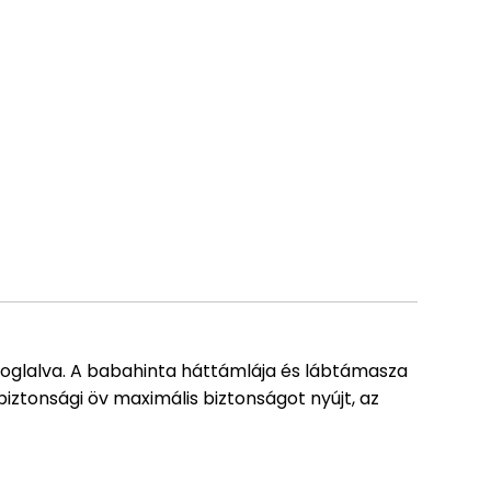
oglalva. A babahinta háttámlája és lábtámasza
iztonsági öv maximális biztonságot nyújt, az