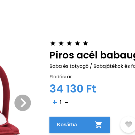
Piros acél babau
Baba és totyogó
/
Babajátékok és f
Eladási ár
34 130 Ft
1
Kosárba