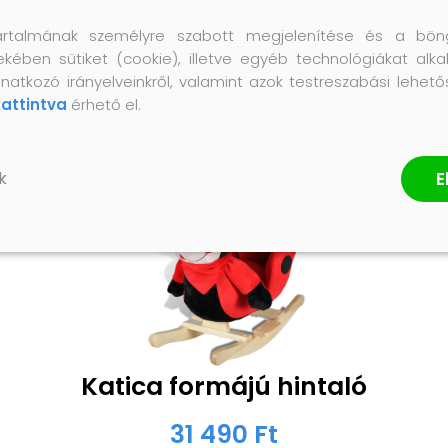
artalmának személyre szabott megjelenítése és a bön
ekében sütiket (cookie), illetve egyéb technológiákat alka
natkozó irányelveinkről, valamint azok testreszabási lehet
kattintva
érhető el.
E
k
Katica formájú hintaló
31 490 Ft