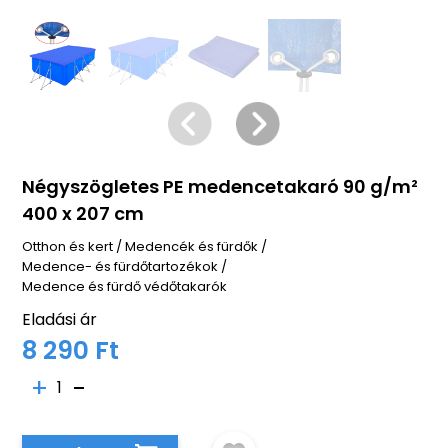
Négyszögletes PE medencetakaró 90 g/m²
400 x 207 cm
Otthon és kert
/
Medencék és fürdők
/
Medence- és fürdőtartozékok
/
Medence és fürdő védőtakarók
Eladási ár
8 290 Ft
1