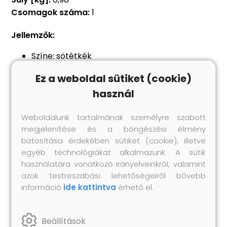
Csomagok száma:
1
Jellemzők:
Színe: sötétkék
Súly: 90 g/m²
Ez a weboldal sütiket (cookie)
Mérete: 400 x 207 x 10 cm
használ
Anyag: Polietilén: 100%
Weboldalunk tartalmának személyre szabott
megjelenítése és a böngészési élmény
biztosítása érdekében sütiket (cookie), illetve
egyéb technológiákat alkalmazunk. A sütik
Hasonló termékek
használatára vonatkozó irányelveinkről, valamint
azok testreszabási lehetőségeiről bővebb
információ
ide kattintva
érhető el.
Beállítások