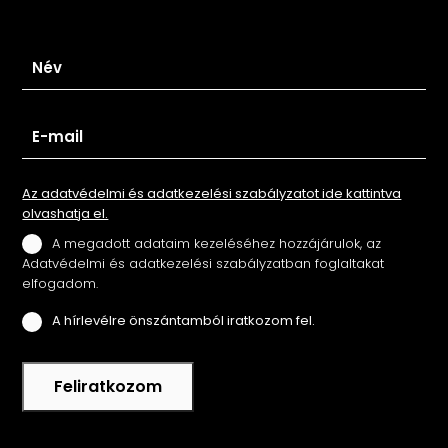
Iratkozz fel hírlevelünkre
Az adatvédelmi és adatkezelési szabályzatot ide kattintva
olvashatja el.
A megadott adataim kezeléséhez hozzájárulok, az
Adatvédelmi és adatkezelési szabályzatban foglaltakat
elfogadom.
A hírlevélre önszántamból iratkozom fel.
Feliratkozom