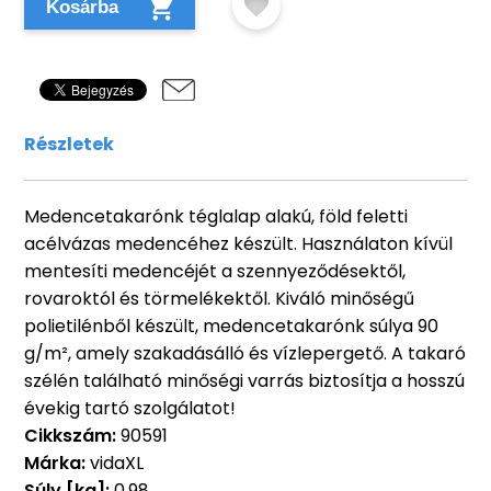
Kosárba
Részletek
Medencetakarónk téglalap alakú, föld feletti
acélvázas medencéhez készült. Használaton kívül
mentesíti medencéjét a szennyeződésektől,
rovaroktól és törmelékektől. Kiváló minőségű
polietilénből készült, medencetakarónk súlya 90
g/m², amely szakadásálló és vízlepergető. A takaró
szélén található minőségi varrás biztosítja a hosszú
évekig tartó szolgálatot!
Cikkszám:
90591
Márka:
vidaXL
Súly [kg]:
0,98