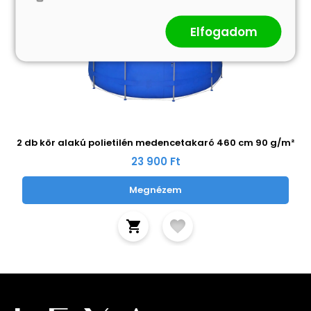
Elfogadom
2 db kör alakú polietilén medencetakaró 460 cm 90 g/m²
23 900 Ft
Megnézem