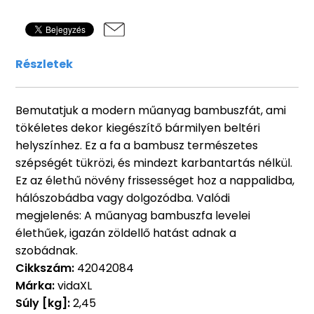
Részletek
Bemutatjuk a modern műanyag bambuszfát, ami
tökéletes dekor kiegészítő bármilyen beltéri
helyszínhez. Ez a fa a bambusz természetes
szépségét tükrözi, és mindezt karbantartás nélkül.
Ez az élethű növény frissességet hoz a nappalidba,
hálószobádba vagy dolgozódba. Valódi
megjelenés: A műanyag bambuszfa levelei
élethűek, igazán zöldellő hatást adnak a
szobádnak.
Cikkszám:
42042084
Márka:
vidaXL
Súly [kg]:
2,45