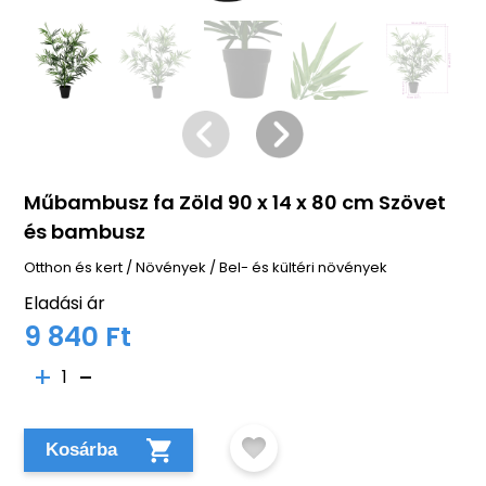
Műbambusz fa Zöld 90 x 14 x 80 cm Szövet
és bambusz
Otthon és kert
/
Növények
/
Bel- és kültéri növények
Eladási ár
9 840 Ft
1
Kosárba