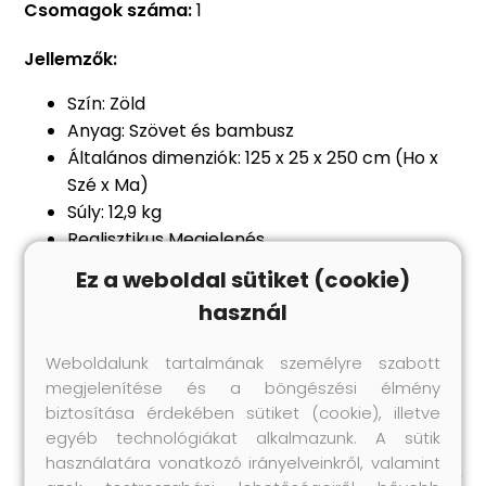
Csomagok száma:
1
Jellemzők:
Szín: Zöld
Anyag: Szövet és bambusz
Általános dimenziók: 125 x 25 x 250 cm (Ho x
Szé x Ma)
Súly: 12,9 kg
Realisztikus Megjelenés
Alacsony Karbantartás
Ez a weboldal sütiket (cookie)
Széleskörű alkalmazás
használ
Csak beltéri használatra
A csomag tartalma:
Weboldalunk tartalmának személyre szabott
1 x Műanyag banánfa
megjelenítése és a böngészési élmény
Összeszerelés szükséges: Igen
biztosítása érdekében sütiket (cookie), illetve
egyéb technológiákat alkalmazunk. A sütik
használatára vonatkozó irányelveinkről, valamint