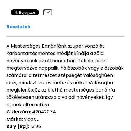
Részletek
A Mesterséges Banánfánk szuper vonzó és
karbantartásmentes módját kínálja a zöld
növényeknek az otthonodban. Tökéletesen
megtervezve nappalik, hálószobák vagy előszobák
számára; a természet szépségét valósághűen
idézi, mindezt víz és metszés nélkül. Valósághű
megjelenés: Ez az élethű mesterséges banánfa
tökéletesen utánozza a valódi növényeket, így
remek alternatíva.
Cikkszám:
42042074
Márka:
vidaXL
Súly [kg]:
13,95