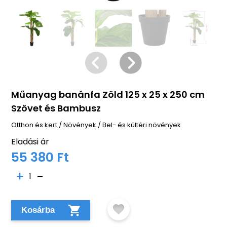
Műanyag banánfa Zöld 125 x 25 x 250 cm
Szövet és Bambusz
Otthon és kert
/
Növények
/
Bel- és kültéri növények
Eladási ár
55 380 Ft
1
Kosárba