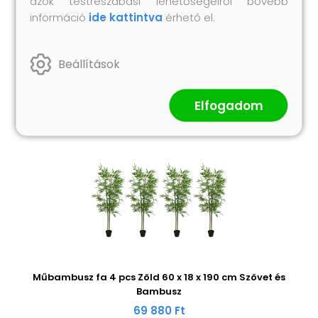
azok testreszabási lehetőségeiről bővebb
információ
ide kattintva
érhető el.
Hasonló termékek
Beállítások
Elfogadom
Műbambusz fa 4 pcs Zöld 60 x 18 x 190 cm Szövet és
Bambusz
69 880 Ft