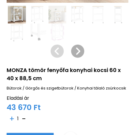
MONZA tömör fenyőfa konyhai kocsi 60 x
40 x 88,5 cm
Bútorok
/
Görgős és szigetbútorok
/
Konyhai tálaló zsúrkocsik
Eladási ár
43 670 Ft
1