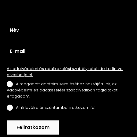
Iratkozz fel hírlevelünkre
Az adatvédelmi és adatkezelési szabályzatot ide kattintva
olvashatja el.
A megadott adataim kezeléséhez hozzájárulok, az
Adatvédelmi és adatkezelési szabályzatban foglaltakat
elfogadom.
A hírlevélre önszántamból iratkozom fel.
Feliratkozom