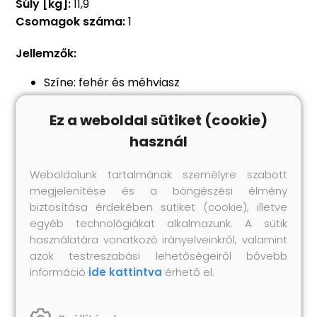
Súly [kg]:
11,9
Csomagok száma:
1
Jellemzők:
Színe: fehér és méhviasz
Anyaga: tömör fenyőfa, szerelt fa
Mérete: 60 x 40 x 88,5 cm (Ho x Szé x Ma)
Ez a weboldal sütiket (cookie)
Termékcsalád: MONZA
használ
Összeszerelést igényel: igen
Weboldalunk tartalmának személyre szabott
megjelenítése és a böngészési élmény
biztosítása érdekében sütiket (cookie), illetve
egyéb technológiákat alkalmazunk. A sütik
Hasonló termékek
használatára vonatkozó irányelveinkről, valamint
azok testreszabási lehetőségeiről bővebb
információ
ide kattintva
érhető el.