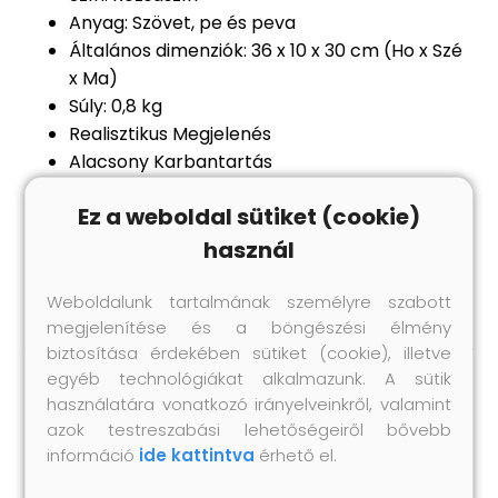
Anyag: Szövet, pe és peva
Általános dimenziók: 36 x 10 x 30 cm (Ho x Szé
x Ma)
Súly: 0,8 kg
Realisztikus Megjelenés
Alacsony Karbantartás
Széleskörű alkalmazás
Ez a weboldal sütiket (cookie)
Csak beltéri használatra
A csomag tartalma:
használ
1 x Mesterséges Orchidea Növény
Weboldalunk tartalmának személyre szabott
megjelenítése és a böngészési élmény
biztosítása érdekében sütiket (cookie), illetve
egyéb technológiákat alkalmazunk. A sütik
használatára vonatkozó irányelveinkről, valamint
Hasonló termékek
azok testreszabási lehetőségeiről bővebb
információ
ide kattintva
érhető el.