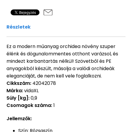
Részletek
Ez a modern műanyag orchidea növény szuper
élénk és dögunalommentes otthont varázsol, és
mindezt karbantartás nélkül! Szövetből és PE
anyagokból készült, másolja a valódi orchideák
eleganciáját, de nem kell vele foglalkozni.
Cikkszám:
42042078
Márka:
vidaXL
Súly [kg]:
0,9
Csomagok száma:
1
Jellemzők:
Szín: Rózsaszín