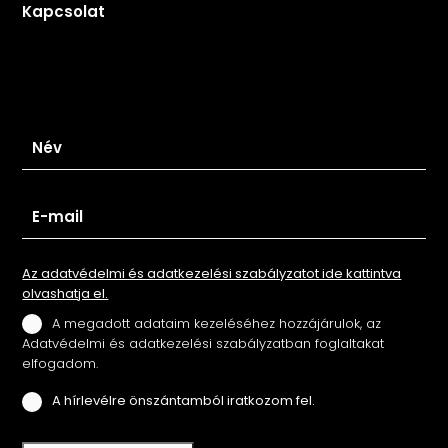
Kapcsolat
Iratkozz fel hírlevelünkre
Az adatvédelmi és adatkezelési szabályzatot ide kattintva
olvashatja el.
A megadott adataim kezeléséhez hozzájárulok, az
Adatvédelmi és adatkezelési szabályzatban foglaltakat
elfogadom.
A hírlevélre önszántamból iratkozom fel.