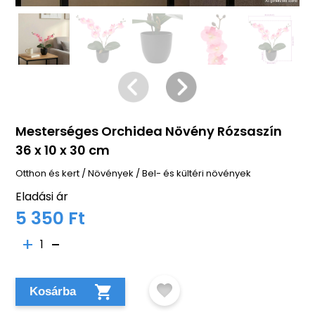
Mesterséges Orchidea Növény Rózsaszín
36 x 10 x 30 cm
Otthon és kert
/
Növények
/
Bel- és kültéri növények
Eladási ár
5 350 Ft
1
Kosárba