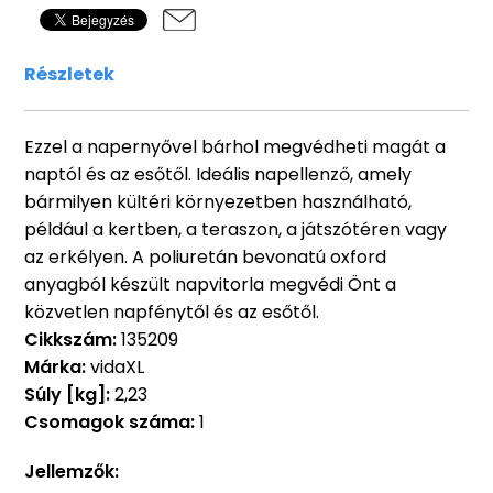
Részletek
Ezzel a napernyővel bárhol megvédheti magát a
naptól és az esőtől. Ideális napellenző, amely
bármilyen kültéri környezetben használható,
például a kertben, a teraszon, a játszótéren vagy
az erkélyen. A poliuretán bevonatú oxford
anyagból készült napvitorla megvédi Önt a
közvetlen napfénytől és az esőtől.
Cikkszám:
135209
Márka:
vidaXL
Súly [kg]:
2,23
Csomagok száma:
1
Jellemzők: