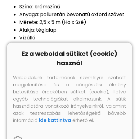
Színe: krémszínű
Anyaga: poliuretán bevonatú oxford szövet
Mérete: 2,5 x 5 m (Ho x Szé)
Alakja: téglalap
Vízálló
UV-védő
Ez a weboldal sütiket (cookie)
Rozsdamentes acél rögzítők minden sarkon
4 db 1,5 méteres polietilén zsinórral
használ
Összeszerelést igényel: nem
Weboldalunk tartalmának személyre szabott
megjelenítése és a böngészési élmény
biztosítása érdekében sütiket (cookie), illetve
egyéb technológiákat alkalmazunk. A sütik
használatára vonatkozó irányelveinkről, valamint
Hasonló termékek
azok testreszabási lehetőségeiről bővebb
információ
ide kattintva
érhető el.