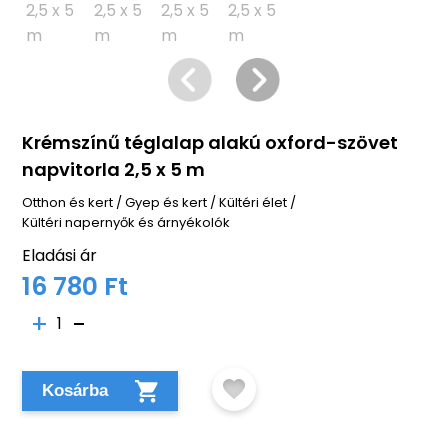
Krémszínű téglalap alakú oxford-szövet
napvitorla 2,5 x 5 m
Otthon és kert
/
Gyep és kert
/
Kültéri élet
/
Kültéri napernyők és árnyékolók
Eladási ár
16 780 Ft
1
Kosárba