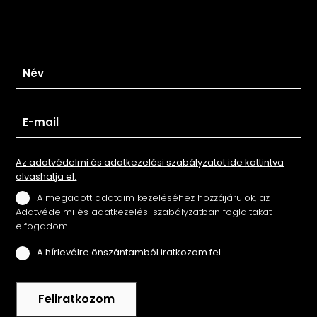
Iratkozz fel hírlevelünkre
Az adatvédelmi és adatkezelési szabályzatot ide kattintva
olvashatja el.
A megadott adataim kezeléséhez hozzájárulok, az
Adatvédelmi és adatkezelési szabályzatban foglaltakat
elfogadom.
A hírlevélre önszántamból iratkozom fel.
Feliratkozom