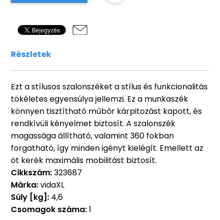
Részletek
Ezt a stílusos szalonszéket a stílus és funkcionalitás
tökéletes egyensúlya jellemzi. Ez a munkaszék
könnyen tisztítható műbőr kárpitozást kapott, és
rendkívüli kényelmet biztosít. A szalonszék
magassága állítható, valamint 360 fokban
forgatható, így minden igényt kielégít. Emellett az
öt kerék maximális mobilitást biztosít.
Cikkszám:
323687
Márka:
vidaXL
Súly [kg]:
4,6
Csomagok száma:
1