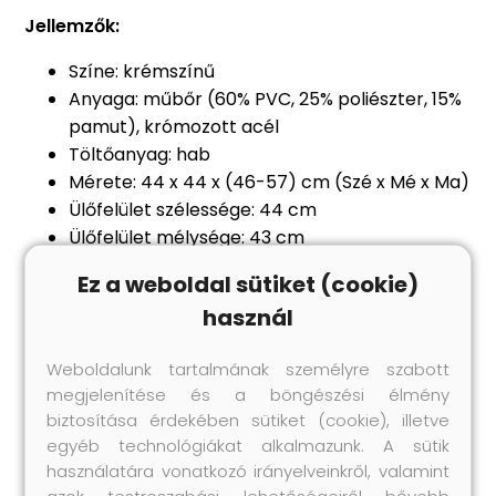
Jellemzők:
Színe: krémszínű
Anyaga: műbőr (60% PVC, 25% poliészter, 15%
pamut), krómozott acél
Töltőanyag: hab
Mérete: 44 x 44 x (46-57) cm (Szé x Mé x Ma)
Ülőfelület szélessége: 44 cm
Ülőfelület mélysége: 43 cm
Állítható magasságú: igen
Ez a weboldal sütiket (cookie)
Kartámaszok: nincsenek
használ
Forgó: igen
Görgők: igen
Weboldalunk tartalmának személyre szabott
Gázemelő mechanizmussal
megjelenítése és a böngészési élmény
Összeszerelést igényel: igen
biztosítása érdekében sütiket (cookie), illetve
Max. teherbírás: 110 kg
egyéb technológiákat alkalmazunk. A sütik
használatára vonatkozó irányelveinkről, valamint
azok testreszabási lehetőségeiről bővebb