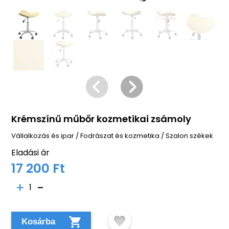
Krémszínű műbőr kozmetikai zsámoly
Vállalkozás és ipar
/
Fodrászat és kozmetika
/
Szalon székek
Eladási ár
17 200 Ft
1
Kosárba