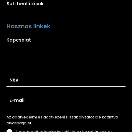
Süti beállítások
Hasznos linkek
Kapcsolat
Iratkozz fel hírlevelünkre
Az adatvédelmi és adatkezelési szabályzatot ide kattintva
olvashatja el.
A megadott adataim kezeléséhez hozzájárulok, az