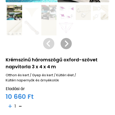
Krémszínű háromszögű oxford-szövet
napvitorla 3 x 4 x 4 m
Otthon és kert
/
Gyep és kert
/
Kültéri élet
/
Kültéri napernyők és árnyékolók
Eladási ár
10 660 Ft
1