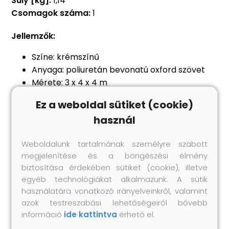
Súly [kg]:
1,14
Csomagok száma:
1
Jellemzők:
Színe: krémszínű
Anyaga: poliuretán bevonatú oxford szövet
Mérete: 3 x 4 x 4 m
Alakja: Háromszögletű
Ez a weboldal sütiket (cookie)
Vízálló
használ
UV-védő
Rozsdamentes acél rögzítők minden sarkon
Weboldalunk tartalmának személyre szabott
Tartalmaz 3 x 1,5 m PE kötelet
megjelenítése és a böngészési élmény
biztosítása érdekében sütiket (cookie), illetve
egyéb technológiákat alkalmazunk. A sütik
használatára vonatkozó irányelveinkről, valamint
azok testreszabási lehetőségeiről bővebb
Hasonló termékek
információ
ide kattintva
érhető el.