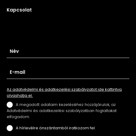
Kapcsolat
Iratkozz fel hírlevelünkre
Az adatvédelmi és adatkezelési szabályzatot ide kattintva
olvashatja el.
A megadott adataim kezeléséhez hozzájárulok, az
Adatvédelmi és adatkezelési szabályzatban foglaltakat
elfogadom.
A hírlevélre önszántamból iratkozom fel.