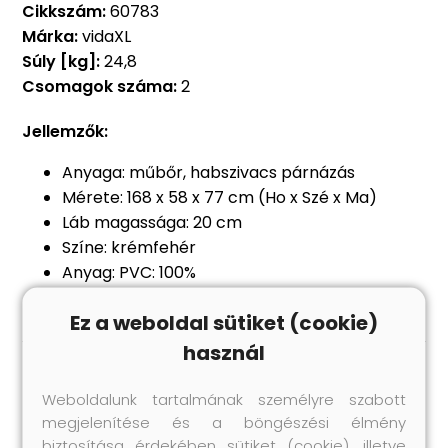
Cikkszám:
60783
Márka:
vidaXL
Súly [kg]:
24,8
Csomagok száma:
2
Jellemzők:
Anyaga: műbőr, habszivacs párnázás
Mérete: 168 x 58 x 77 cm (Ho x Szé x Ma)
Láb magassága: 20 cm
Színe: krémfehér
Anyag: PVC: 100%
Ez a weboldal sütiket (cookie)
használ
Hasonló termékek
Weboldalunk tartalmának személyre szabott
megjelenítése és a böngészési élmény
biztosítása érdekében sütiket (cookie), illetve