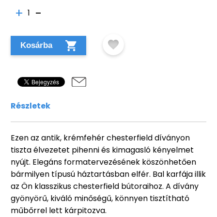
1
Kosárba
Részletek
Ezen az antik, krémfehér chesterfield díványon
tiszta élvezetet pihenni és kimagasló kényelmet
nyújt. Elegáns formatervezésének köszönhetően
bármilyen típusú háztartásban elfér. Bal karfája illik
az Ön klasszikus chesterfield bútoraihoz. A dívány
gyönyörű, kiváló minőségű, könnyen tisztítható
műbőrrel lett kárpitozva.