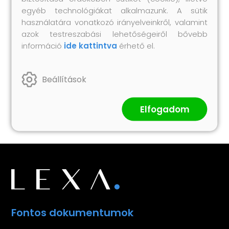
egyéb technológiákat alkalmazunk. A sütik
használatára vonatkozó irányelveinkről, valamint
azok testreszabási lehetőségeiről bővebb
információ
ide kattintva
érhető el.
Barna műbőr dívány
99 290 Ft
Beállítások
Megnézem
Elfogadom
Fontos dokumentumok