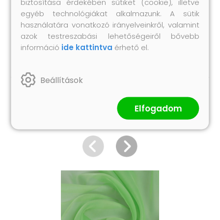
biztosítása érdekében sütiket (cookie), illetve
milarfóliával és kitűző alappal
egyéb technológiákat alkalmazunk. A sütik
A csomag tartalma:
használatára vonatkozó irányelveinkről, valamint
1 db kitűzőkészítő gép
azok testreszabási lehetőségeiről bővebb
500 db kitűzőszett
információ
ide kattintva
érhető el.
Beállítások
Hasonló termékek
Elfogadom