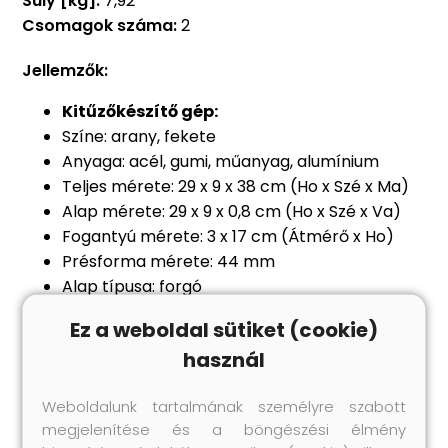
Súly [kg]:
7,92
Csomagok száma:
2
Jellemzők:
Kitűzőkészítő gép:
Színe: arany, fekete
Anyaga: acél, gumi, műanyag, alumínium
Teljes mérete: 29 x 9 x 38 cm (Ho x Szé x Ma)
Alap mérete: 29 x 9 x 0,8 cm (Ho x Szé x Va)
Fogantyú mérete: 3 x 17 cm (Átmérő x Ho)
Présforma mérete: 44 mm
Alap típusa: forgó
Puha fogantyúval
Ez a weboldal sütiket (cookie)
Könnyen felállítható és működtethető
használ
Kitűző alkatrészek:
Anyaga: műanyag, fém
Weboldalunk tartalmának személyre szabott
Mérete: 44 mm
megjelenítése és a böngészési élmény
Teljes kitűző alkatrész szett fémházzal,