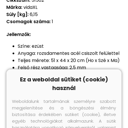
Cikkszám:
51502
Márka:
vidaXL
Súly [kg]:
6,15
Csomagok száma:
1
Jellemzők:
Színe: ezüst
Anyaga: rozsdamentes acél csiszolt felülettel
Teljes mérete: 51 x 44 x 20 cm (Ho x Szé x Ma)
Felső rész vastagsága: 2,5 mm
Élelmiszeripari szabványoknak megfelelő
Ez a weboldal sütiket (cookie)
Zajcsökkentő alátétekkel
használ
Ólommentes és korrózióálló
Az X-alakú csatornaszerkezet gyors
Weboldalunk tartalmának személyre szabott
vízáramlást tesz lehetővé
megjelenítése és a böngészési élmény
Beszerelési típusok: alsó, rejtett vagy
biztosítása érdekében sütiket (cookie), illetve
süllyesztett
egyéb technológiákat alkalmazunk. A sütik
használatára vonatkozó irányelveinkről, valamint