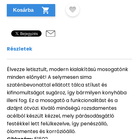
Kosárba
Részletek
Élvezze letisztult, modern kialakítású mosogatónk
minden előnyét! A selymesen sima
szaténbevonattal ellátott tálca stílust és
kifinomultságot sugároz, így bármilyen konyhába
illeni fog. Ez a mosogató a funkcionalitást és a
dizájnt ötvözi. Kiváló minőségű rozsdamentes
acélból készült kézzel, mely párásodásgátló
festékkel lett felülkezelve, így penészálló,
ólommentes és korrózióálló.