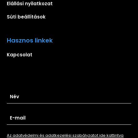
Elállási nyilatkozat
Süti beállítások
Hasznos linkek
Kapcsolat
Iratkozz fel hírlevelünkre
Az adatvédelmi és adatkezelési szabályzatot ide kattintva