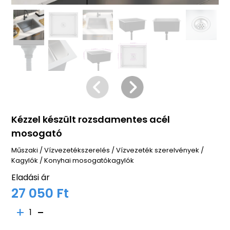
Kézzel készült rozsdamentes acél
mosogató
Műszaki
/
Vízvezetékszerelés
/
Vízvezeték szerelvények
/
Kagylók
/
Konyhai mosogatókagylók
Eladási ár
27 050 Ft
1