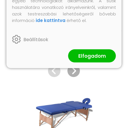
egyéb technológiákat alkalmazunk. A sütik
Összeszerelést igényel: igen
használatára vonatkozó irányelveinkről, valamint
Teherbírás: 110 kg
azok testreszabási lehetőségeiről bővebb
információ
ide kattintva
érhető el.
Beállítások
Hasonló termékek
Elfogadom