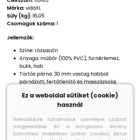
Cikkszám:
110185
Márka:
vidaXL
Súly [kg]:
16,05
Csomagok száma:
1
Jellemzők:
Színe: rózsaszín
Anyaga: műbőr (100% PVC), furnérlemez,
bükk, hab
Tartós párna: 30 mm vastag habbal
párnázott, fertőtlenítő és masszázsolaj
ellenálló
Ez a weboldal sütiket (cookie)
Asztal mérete fejtámla nélkül: 191 x 70 cm (Ho
használ
x Szé)
Szélesség kartámaszokkal: 90 cm
Weboldalunk tartalmának személyre szabott
Állítható magasság: 59-81 cm
megjelenítése és a böngészési élmény
Táska mérete: 95 x 70 cm (Ho x Szé)
biztosítása érdekében sütiket (cookie), illetve
Összecsukható: igen