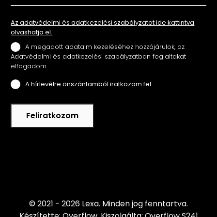
Az adatvédelmi és adatkezelési szabályzatot ide kattintva
olvashatja el.
A megadott adataim kezeléséhez hozzájárulok, az
Adatvédelmi és adatkezelési szabályzatban foglaltakat
elfogadom.
A hírlevélre önszántamból iratkozom fel.
Feliratkozom
© 2021 - 2026 Lexa.
Minden jog fenntartva.
Készítette: Overflow.
Kiszolgálta: Overflow S241