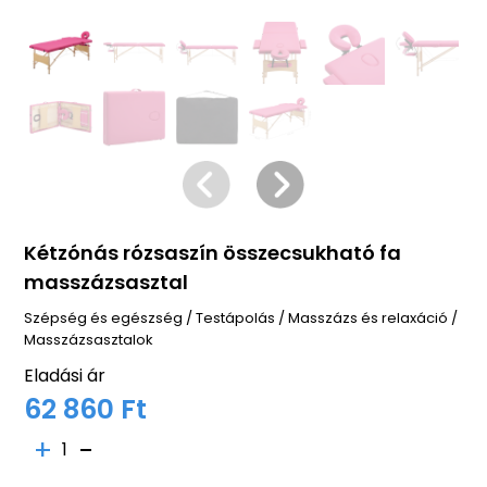
Kétzónás rózsaszín összecsukható fa
masszázsasztal
Szépség és egészség
/
Testápolás
/
Masszázs és relaxáció
/
Masszázsasztalok
Eladási ár
62 860 Ft
1