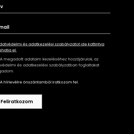
datvédelmi és adatkezelési szabályzatot ide kattintva
shatja el.
A megadott adataim kezeléséhez hozzájárulok, az
édelmi és adatkezelési szabályzatban foglaltakat
gadom.
A hírlevélre önszántamból iratkozom fel.
Feliratkozom