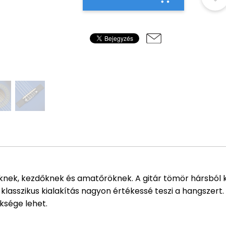
eknek, kezdőknek és amatőröknek. A gitár tömör hársbó
lasszikus kialakítás nagyon értékessé teszi a hangszert.
ksége lehet.