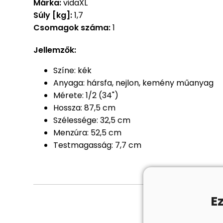
Márka:
vidaXL
Súly [kg]:
1,7
Csomagok száma:
1
Jellemzők:
Színe: kék
Anyaga: hársfa, nejlon, kemény műanyag
Mérete: 1/2 (34")
Hossza: 87,5 cm
Szélessége: 32,5 cm
Menzúra: 52,5 cm
Testmagasság: 7,7 cm
E