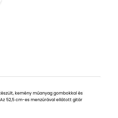
l készült, kemény műanyag gombokkal és
 Az 52,5 cm-es menzúrával ellátott gitár