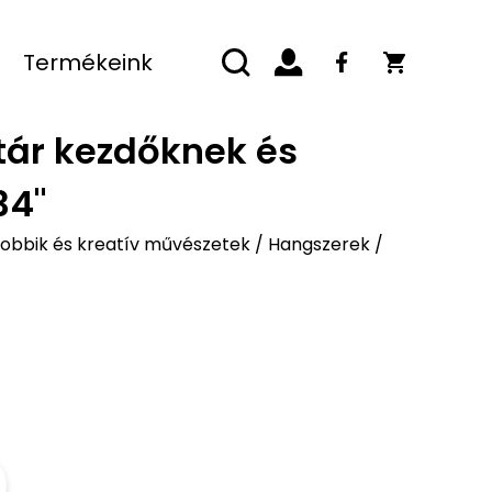
Termékeink
itár kezdőknek és
34"
obbik és kreatív művészetek
/
Hangszerek
/