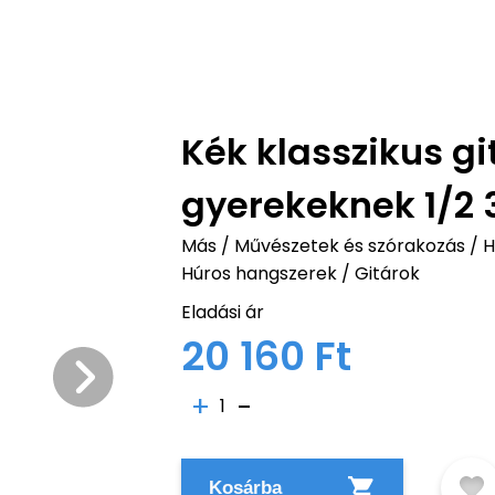
Kék klasszikus g
gyerekeknek 1/2 
Más
/
Művészetek és szórakozás
/
H
Húros hangszerek
/
Gitárok
Eladási ár
20 160 Ft
1
Kosárba