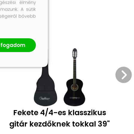
gészési élmény
lmazunk. A sütik
őségeiről bővebb
lfogadom
Fekete 4/4-es klasszikus
gitár kezdőknek tokkal 39"