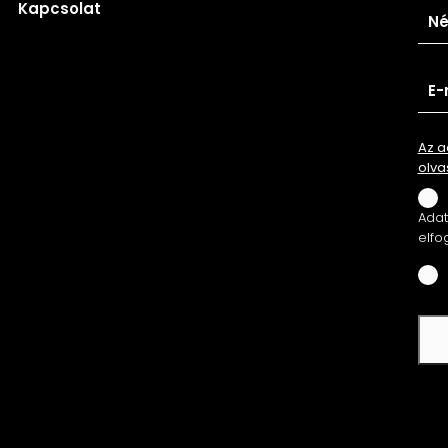
Kapcsolat
Az a
olva
Adatv
elfo