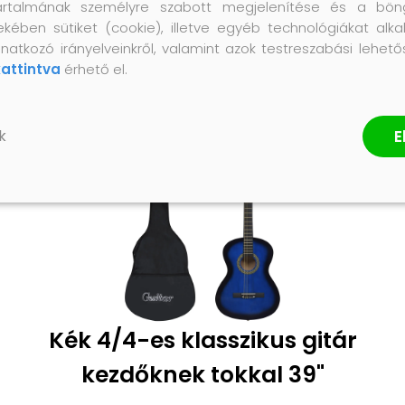
artalmának személyre szabott megjelenítése és a bön
ekében sütiket (cookie), illetve egyéb technológiákat alka
natkozó irányelveinkről, valamint azok testreszabási lehet
kattintva
érhető el.
E
k
Kék 4/4-es klasszikus gitár
kezdőknek tokkal 39"