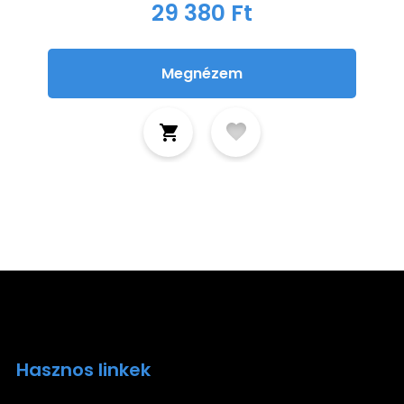
29 380 Ft
Megnézem
Hasznos linkek
Ira