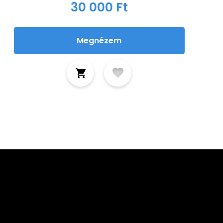
30 000 Ft
Megnézem
tkozz fel hírlevelünkre