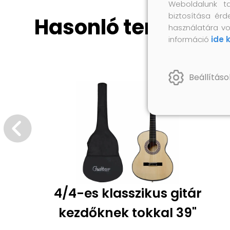
Weboldalunk t
biztosítása érd
Hasonló termékek
használatára vo
információ
ide 
Beállításo
4/4-es klasszikus gitár
kezdőknek tokkal 39"