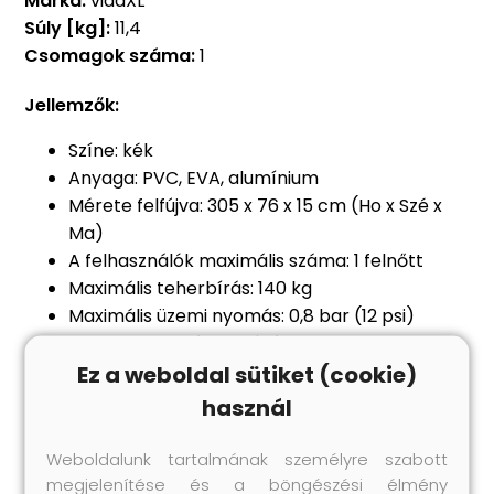
Márka:
vidaXL
Súly [kg]:
11,4
Csomagok száma:
1
Jellemzők:
Színe: kék
Anyaga: PVC, EVA, alumínium
Mérete felfújva: 305 x 76 x 15 cm (Ho x Szé x
Ma)
A felhasználók maximális száma: 1 felnőtt
Maximális teherbírás: 140 kg
Maximális üzemi nyomás: 0,8 bar (12 psi)
Nem lyukad ki és UV-álló
A csomag tartalma:
Ez a weboldal sütiket (cookie)
1 db SUP szörfdeszka
használ
1 db alumínium evező
1 db levehető szkeg
Weboldalunk tartalmának személyre szabott
1 db magasnyomású kézipumpa,
megjelenítése és a böngészési élmény