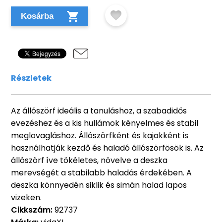
Kosárba
Részletek
Az állószörf ideális a tanuláshoz, a szabadidős
evezéshez és a kis hullámok kényelmes és stabil
meglovagláshoz. Állószörfként és kajakként is
használhatják kezdő és haladó állószörfösök is. Az
állószörf íve tökéletes, növelve a deszka
merevségét a stabilabb haladás érdekében. A
deszka könnyedén siklik és simán halad lapos
vizeken.
Cikkszám:
92737