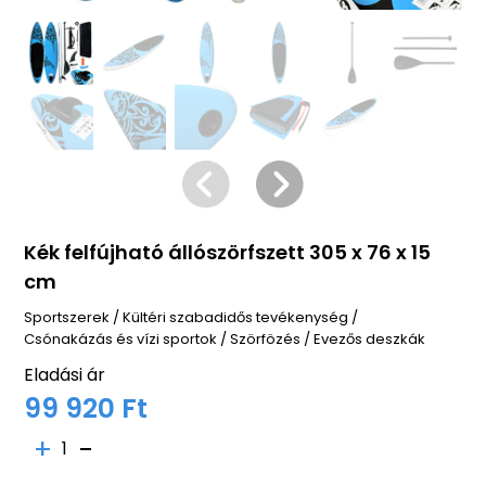
Kék felfújható állószörfszett 305 x 76 x 15
cm
Sportszerek
/
Kültéri szabadidős tevékenység
/
Csónakázás és vízi sportok
/
Szörfözés
/
Evezős deszkák
Eladási ár
99 920 Ft
1