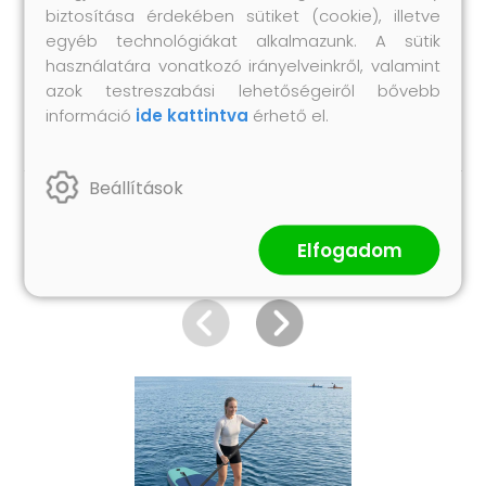
magasnyomású mérőműszerrel
biztosítása érdekében sütiket (cookie), illetve
egyéb technológiákat alkalmazunk. A sütik
1 db javítókészlet
használatára vonatkozó irányelveinkről, valamint
1 db póráz
azok testreszabási lehetőségeiről bővebb
1 db hordtáska
információ
ide kattintva
érhető el.
Beállítások
Hasonló termékek
Elfogadom