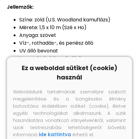
Jellemzők:
Színe: zöld (U.S. Woodland kamuflázs)
Mérete: 1,5 x 10 m (Szé x Ho)
Anyaga: szövet
Víz-, rothadás-, és penész álló
UV álló bevonat
Kompakt és könnyű súlyú
Gyors száradás
Ez a weboldal sütiket (cookie)
Tárolózsákot tartalmaz
használ
Ideális vadászathoz, paintballhoz, airsofthoz,
menedék építéshez... stb.
Weboldalunk tartalmának személyre szabott
Anyag: Poliészter: 100%
megjelenítése és a böngészési élmény
biztosítása érdekében sütiket (cookie), illetve
egyéb technológiákat alkalmazunk. A sütik
használatára vonatkozó irányelveinkről, valamint
azok testreszabási lehetőségeiről bővebb
információ
ide kattintva
érhető el.
Hasonló termékek