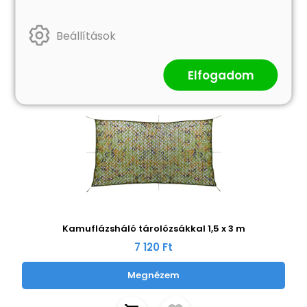
Beállítások
Elfogadom
Kamuflázsháló tárolózsákkal 1,5 x 3 m
7 120 Ft
Megnézem