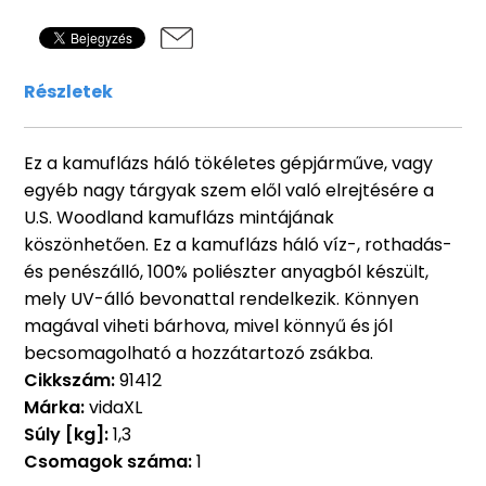
Részletek
Ez a kamuflázs háló tökéletes gépjárműve, vagy
egyéb nagy tárgyak szem elől való elrejtésére a
U.S. Woodland kamuflázs mintájának
köszönhetően. Ez a kamuflázs háló víz-, rothadás-
és penészálló, 100% poliészter anyagból készült,
mely UV-álló bevonattal rendelkezik. Könnyen
magával viheti bárhova, mivel könnyű és jól
becsomagolható a hozzátartozó zsákba.
Cikkszám:
91412
Márka:
vidaXL
Súly [kg]:
1,3
Csomagok száma:
1