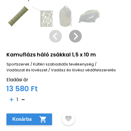
Kamuflázs háló zsákkal 1,5 x 10 m
Sportszerek
/
Kültéri szabadidős tevékenység
/
Vadászat és lövészet
/
Vadász és lövész védőfelszerelés
Eladási ár
13 580 Ft
1
Kosárba