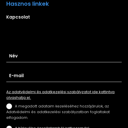
Hasznos linkek
Kapcsolat
Iratkozz fel hírlevelünkre
Az adatvédelmi és adatkezelési szabályzatot ide kattintva
olvashatja el.
A megadott adataim kezeléséhez hozzájárulok, az
Adatvédelmi és adatkezelési szabályzatban foglaltakat
elfogadom.