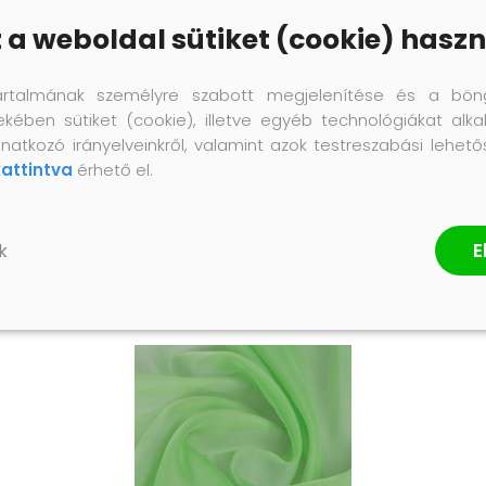
z a weboldal sütiket (cookie) haszn
artalmának személyre szabott megjelenítése és a bön
ekében sütiket (cookie), illetve egyéb technológiákat alka
natkozó irányelveinkről, valamint azok testreszabási lehet
kattintva
érhető el.
E
k