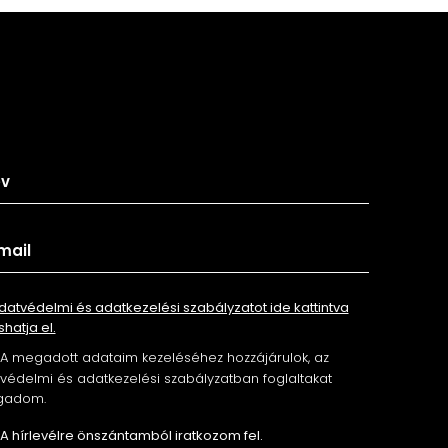
tkozz fel hírlevelünkre
datvédelmi és adatkezelési szabályzatot ide kattintva
shatja el.
A megadott adataim kezeléséhez hozzájárulok, az
édelmi és adatkezelési szabályzatban foglaltakat
gadom.
A hírlevélre önszántamból iratkozom fel.