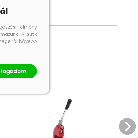
ál
gészési élmény
lmazunk. A sütik
őségeiről bővebb
lfogadom