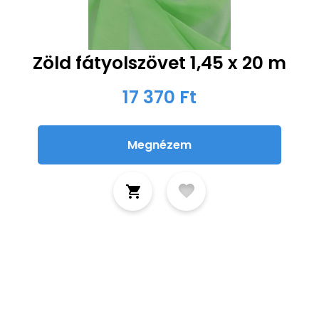
Zöld fátyolszövet 1,45 x 20 m
17 370 Ft
Megnézem