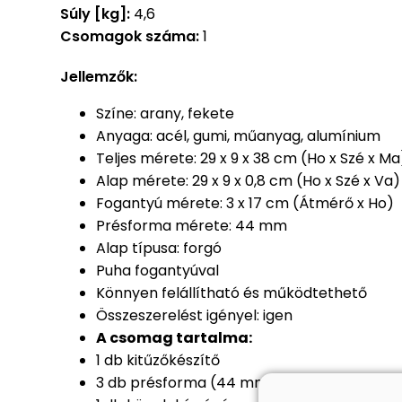
Súly [kg]:
4,6
Csomagok száma:
1
Jellemzők:
Színe: arany, fekete
Anyaga: acél, gumi, műanyag, alumínium
Teljes mérete: 29 x 9 x 38 cm (Ho x Szé x Ma
Alap mérete: 29 x 9 x 0,8 cm (Ho x Szé x Va)
Fogantyú mérete: 3 x 17 cm (Átmérő x Ho)
Présforma mérete: 44 mm
Alap típusa: forgó
Puha fogantyúval
Könnyen felállítható és működtethető
Összeszerelést igényel: igen
A csomag tartalma:
1 db kitűzőkészítő
3 db présforma (44 mm)