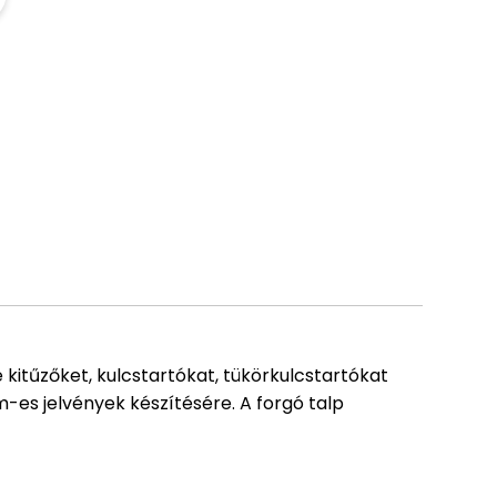
e kitűzőket, kulcstartókat, tükörkulcstartókat
-es jelvények készítésére. A forgó talp