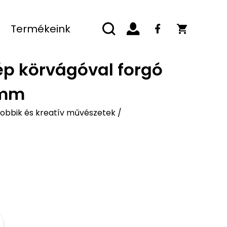
Termékeink
ép körvágóval forgó
 mm
obbik és kreatív művészetek
/