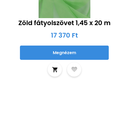
Zöld fátyolszövet 1,45 x 20 m
17 370 Ft
Megnézem