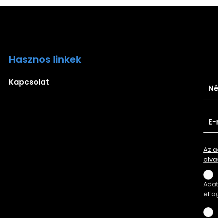
Hasznos linkek
Ira
Kapcsolat
Az a
olva
Adatv
elfo