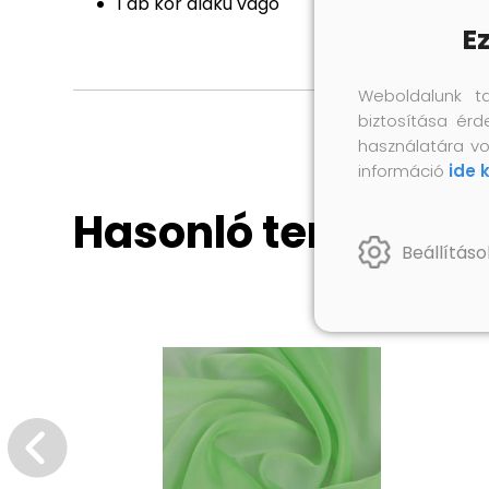
1 db kör alakú vágó
E
Weboldalunk t
biztosítása érd
használatára vo
információ
ide 
Hasonló termékek
Beállításo