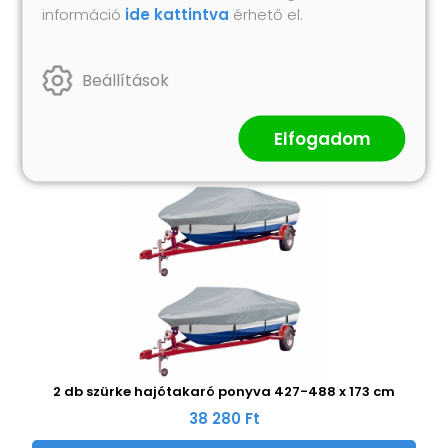
információ
ide kattintva
érhető el.
Hasonló termékek
Beállítások
Elfogadom
2 db szürke hajótakaró ponyva 427-488 x 173 cm
38 280 Ft