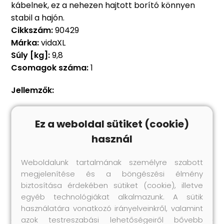
kábelnek, ez a nehezen hajtott borító könnyen
stabil a hajón.
Cikkszám:
90429
Márka:
vidaXL
Súly [kg]:
9,8
Csomagok száma:
1
Jellemzők:
Színe: szürke
Ez a weboldal sütiket (cookie)
Hossza: 519-580 cm
Szélessége: 294 cm
használ
Ideális nyáron és télen is.
Rendkívül szakítás- és vízálló.
Weboldalunk tartalmának személyre szabott
Tárolózsák tartozik hozzá.
megjelenítése és a böngészési élmény
biztosítása érdekében sütiket (cookie), illetve
Anyag: Poliészter: 100%
egyéb technológiákat alkalmazunk. A sütik
használatára vonatkozó irányelveinkről, valamint
azok testreszabási lehetőségeiről bővebb