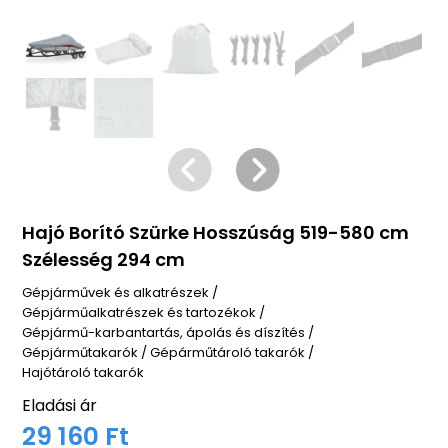
Hajó Borító Szürke Hosszúság 519-580 cm
Szélesség 294 cm
Gépjárművek és alkatrészek
/
Gépjárműalkatrészek és tartozékok
/
Gépjármű-karbantartás, ápolás és díszítés
/
Gépjárműtakarók
/
Gépárműtároló takarók
/
Hajótároló takarók
Eladási ár
29 160 Ft