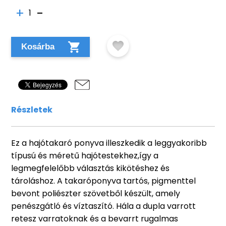
1
Kosárba
Részletek
Ez a hajótakaró ponyva illeszkedik a leggyakoribb
típusú és méretű hajótestekhez,így a
legmegfelelőbb választás kikötéshez és
tároláshoz. A takaróponyva tartós, pigmenttel
bevont poliészter szövetből készült, amely
penészgátló és víztaszító. Hála a dupla varrott
retesz varratoknak és a bevarrt rugalmas