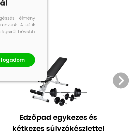
ál
gészési élmény
lmazunk. A sütik
őségeiről bővebb
lfogadom
Edzőpad egykezes és
kétkezes súlyzókészlettel