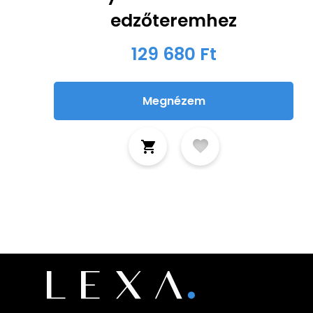
edzőteremhez
129 680 Ft
Megnézem