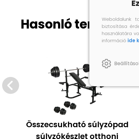
E
Hasonló termékek
Weboldalunk t
biztosítása érd
használatára vo
információ
ide 
Beállításo
Összecsukható súlyzópad
súlyzókészlet otthoni