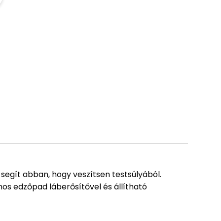
a segít abban, hogy veszítsen testsúlyából.
os edzőpad láberősítővel és állítható