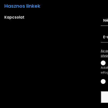
Hasznos linkek
Ira
Kapcsolat
Az a
olva
Adatv
elfo