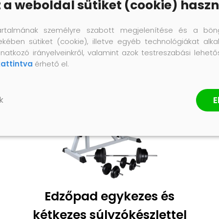
z a weboldal sütiket (cookie) haszn
artalmának személyre szabott megjelenítése és a bön
ekében sütiket (cookie), illetve egyéb technológiákat alka
natkozó irányelveinkről, valamint azok testreszabási lehet
kattintva
érhető el.
E
k
Edzőpad egykezes és
kétkezes súlyzókészlettel