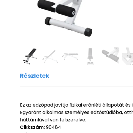
Részletek
Ez az edzőpad javítja fizikai erőnléti állapotát 
Egyaránt alkalmas személyes edzőstúdióba, otth
háttámlával van felszerelve.
Cikkszám:
90484