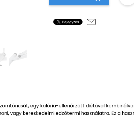
és izomtónusát, egy kalória-ellenőrzött diétával kombinálv
oni, vagy kereskedelmi edzőtermi használatra. Ez a haszn