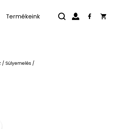
Termékeink
z
/
Súlyemelés
/