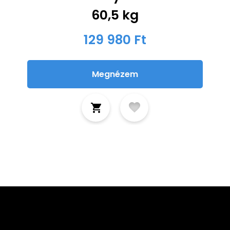
60,5 kg
129 980 Ft
Megnézem