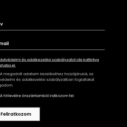
tkozz fel hírlevelünkre
datvédelmi és adatkezelési szabályzatot ide kattintva
shatja el.
A megadott adataim kezeléséhez hozzájárulok, az
édelmi és adatkezelési szabályzatban foglaltakat
gadom.
A hírlevélre önszántamból iratkozom fel.
Feliratkozom