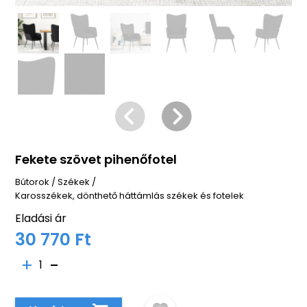
Fekete szövet pihenőfotel
Bútorok
/
Székek
/
Karosszékek, dönthető háttámlás székek és fotelek
Eladási ár
30 770 Ft
1