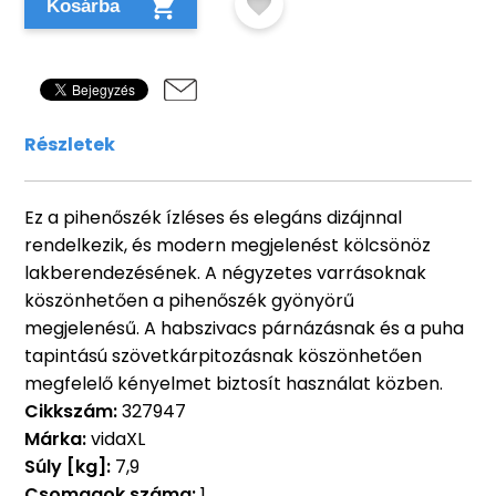
Kosárba
Részletek
Ez a pihenőszék ízléses és elegáns dizájnnal
rendelkezik, és modern megjelenést kölcsönöz
lakberendezésének. A négyzetes varrásoknak
köszönhetően a pihenőszék gyönyörű
megjelenésű. A habszivacs párnázásnak és a puha
tapintású szövetkárpitozásnak köszönhetően
megfelelő kényelmet biztosít használat közben.
Cikkszám:
327947
Márka:
vidaXL
Súly [kg]:
7,9
Csomagok száma:
1