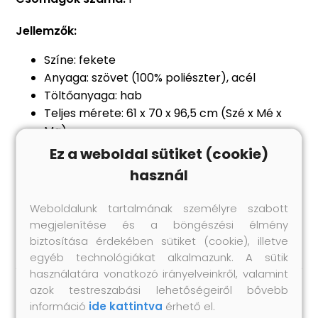
Jellemzők:
Színe: fekete
Anyaga: szövet (100% poliészter), acél
Töltőanyaga: hab
Teljes mérete: 61 x 70 x 96,5 cm (Szé x Mé x
Ma)
Ülés szélessége: 47,5 cm
Ez a weboldal sütiket (cookie)
Ülőfelület mélysége: 46 cm
használ
Ülőfelület magassága a talajtól: 40,5 cm
Karfa magassága a talajtól: 58,5 cm
Weboldalunk tartalmának személyre szabott
Összeszerelést igényel: igen
megjelenítése és a böngészési élmény
biztosítása érdekében sütiket (cookie), illetve
egyéb technológiákat alkalmazunk. A sütik
használatára vonatkozó irányelveinkről, valamint
azok testreszabási lehetőségeiről bővebb
Hasonló termékek
információ
ide kattintva
érhető el.