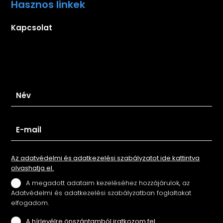
Hasznos linkek
Kapcsolat
Iratkozz fel hírlevelünkre
Az adatvédelmi és adatkezelési szabályzatot ide kattintva
olvashatja el.
A megadott adataim kezeléséhez hozzájárulok, az
Adatvédelmi és adatkezelési szabályzatban foglaltakat
elfogadom.
A hírlevélre önszántamból iratkozom fel.