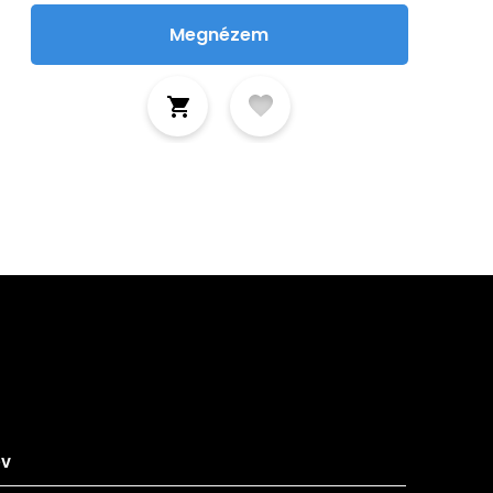
Megnézem
tkozz fel hírlevelünkre