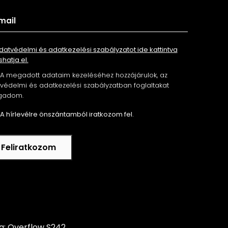
datvédelmi és adatkezelési szabályzatot ide kattintva
shatja el.
A megadott adataim kezeléséhez hozzájárulok, az
édelmi és adatkezelési szabályzatban foglaltakat
gadom.
A hírlevélre önszántamból iratkozom fel.
Feliratkozom
ta: Overflow S242