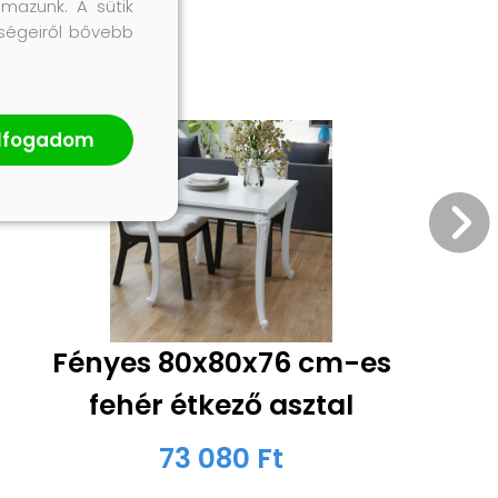
lmazunk. A sütik
őségeiről bővebb
lfogadom
Fényes 80x80x76 cm-es
fehér étkező asztal
73 080 Ft