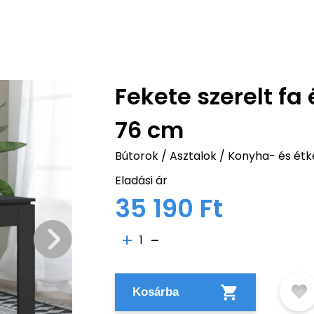
Fekete szerelt fa 
76 cm
Bútorok
/
Asztalok
/
Konyha- és étk
Eladási ár
35 190 Ft
1
Kosárba