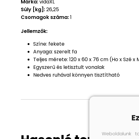
Márka:
vidaXL
Súly [kg]:
26,25
Csomagok száma:
1
Jellemzők:
Színe: fekete
Anyaga: szerelt fa
Teljes mérete: 120 x 60 x 76 cm (Ho x Szé x
Egyszerű és letisztult vonalak
Nedves ruhával könnyen tisztítható
E
Weboldalunk t