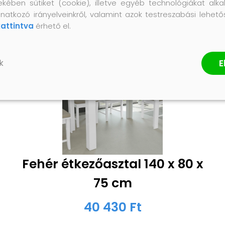
ekében sütiket (cookie), illetve egyéb technológiákat alka
natkozó irányelveinkről, valamint azok testreszabási lehet
kattintva
érhető el.
E
k
Fehér étkezőasztal 140 x 80 x
75 cm
40 430 Ft