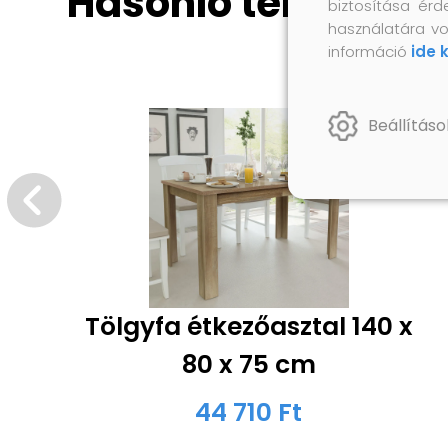
Hasonló termékek
biztosítása érd
használatára vo
információ
ide 
Beállításo
Tölgyfa étkezőasztal 140 x
80 x 75 cm
44 710 Ft