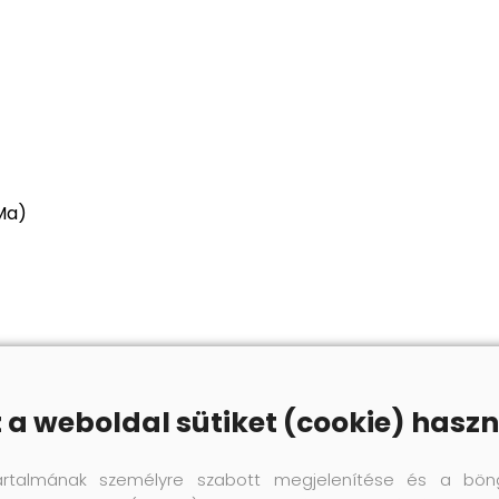
 Ma)
z a weboldal sütiket (cookie) haszn
artalmának személyre szabott megjelenítése és a bön