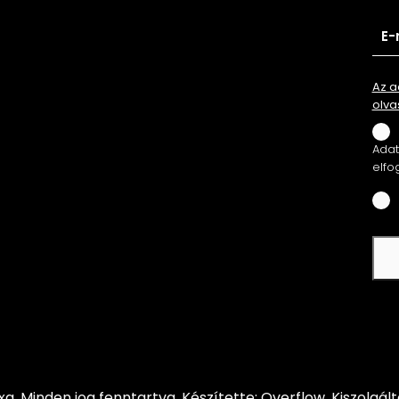
Az a
olva
Adatv
elfo
xa.
Minden jog fenntartva.
Készítette: Overflow.
Kiszolgál