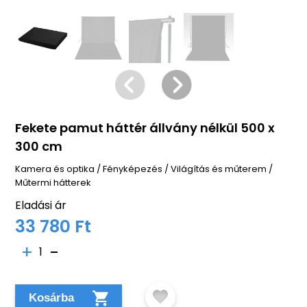
Fekete pamut háttér állvány nélkül 500 x
300 cm
Kamera és optika
/
Fényképezés
/
Világítás és műterem
/
Műtermi hátterek
Eladási ár
33 780 Ft
1
Kosárba