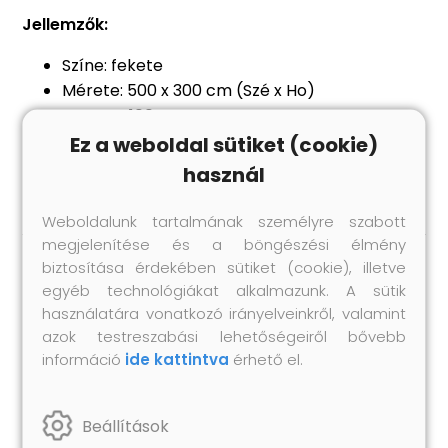
Jellemzők:
Színe: fekete
Mérete: 500 x 300 cm (Szé x Ho)
Anyaga: 100% pamut
Színtartó
Ez a weboldal sütiket (cookie)
használ
Weboldalunk tartalmának személyre szabott
megjelenítése és a böngészési élmény
biztosítása érdekében sütiket (cookie), illetve
Hasonló termékek
egyéb technológiákat alkalmazunk. A sütik
használatára vonatkozó irányelveinkről, valamint
azok testreszabási lehetőségeiről bővebb
információ
ide kattintva
érhető el.
Beállítások