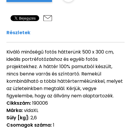
Részletek
Kiváló minőségű fotós hátterünk 500 x 300 cm,
ideális portréfotózáshoz és egyéb fotós
projektekhez. A háttér 100% pamutból készült,
nincs benne varrás és színtartó. Remekül
kombinálható a többi háttértermékünkkel, melyet
az üzleteinkben megtalál. Kérjük, vegye
figyelembe, hogy az állvány nem alaptartozék.
Cikkszám:
190006
Márka:
vidaXL
Súly [kg]:
2,6
Csomagok száma:
1