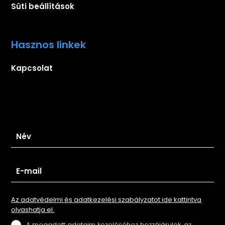
Süti beállítások
Hasznos linkek
Kapcsolat
Iratkozz fel hírlevelünkre
Az adatvédelmi és adatkezelési szabályzatot ide kattintva
olvashatja el.
A megadott adataim kezeléséhez hozzájárulok, az