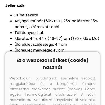
Jellemzők:
Színe: fekete
Anyaga: műbőr (60% PVC, 25% poliészter, 15%
pamut), krómozott acél
Töltőanyag: hab
Mérete: 44 x 44 x (46-57) cm (Szé x Mé x Ma)
Ülőfelület szélessége: 44 cm
Ülőfelület mélysége: 43 cm
Állítható magasságú: igen
Ez a weboldal sütiket (cookie)
Kartámaszok: nincsenek
használ
Forgó: igen
Görgők: igen
Weboldalunk tartalmának személyre szabott
Gázemelő mechanizmussal
megjelenítése és a böngészési élmény
Összeszerelést igényel: igen
biztosítása érdekében sütiket (cookie), illetve
Max. teherbírás: 110 kg
egyéb technológiákat alkalmazunk. A sütik
használatára vonatkozó irányelveinkről, valamint
azok testreszabási lehetőségeiről bővebb