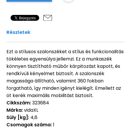
Részletek
Ezt a stílusos szalonszéket a stílus és funkcionalitás
tökéletes egyensúlya jellemzi. Ez a munkaszék
könnyen tisztítható műbőr kárpitozást kapott, és
rendkívüli kényelmet biztosít. A szalonszék
magassága állítható, valamint 360 fokban
forgatható, így minden igényt kielégít. Emellett az
öt kerék maximális mobilitást biztosít.
Cikkszám:
323684
Márka:
vidaXL
Súly [kg]:
4,6
Csomagok száma:
1