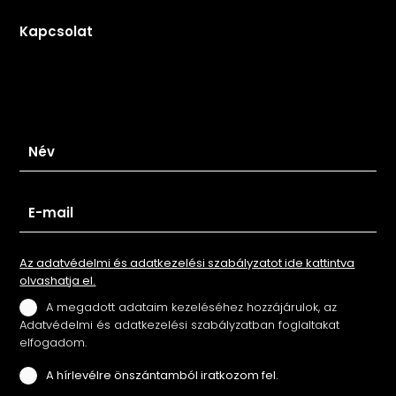
Kapcsolat
Iratkozz fel hírlevelünkre
Az adatvédelmi és adatkezelési szabályzatot ide kattintva
olvashatja el.
A megadott adataim kezeléséhez hozzájárulok, az
Adatvédelmi és adatkezelési szabályzatban foglaltakat
elfogadom.
A hírlevélre önszántamból iratkozom fel.