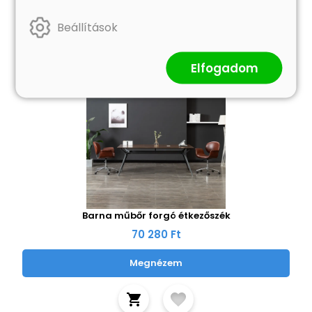
Beállítások
Elfogadom
Barna műbőr forgó étkezőszék
70 280 Ft
Megnézem