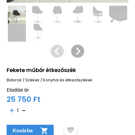
Fekete műbőr étkezőszék
Bútorok
/
Székek
/
Konyhai és étkezőszékek
Eladási ár
25 750 Ft
1
Kosárba