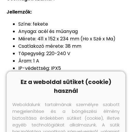
Jellemzők:
Színe: fekete
Anyaga: acél és műanyag
Mérete: 411 x 152 x 234 mm (Ho x Szé x Ma)
Csatlakozó mérete: 38 mm
Tápegység: 220-240 V
Áram: 1 A
IP-védettség: IPX5
Maximális emelőmagasság: 7,8 m
Ez a weboldal sütiket (cookie)
Teljesítmény: 0,25 LE, 250 W
használ
Maximális áramlási sebesség: 8000 l/óra
Rozsdamentes acél tengely
Weboldalunk tartalmának személyre szabott
Klórálló
megjelenítése és a böngészési élmény
2 üzemmóddal: folyamatos és egyciklusú
biztosítása érdekében sütiket (cookie), illetve
8-féle módon beállítható intervallum: 2 óra, 4
egyéb technológiákat alkalmazunk. A sütik
óra, 6 óra, 8 óra, 10 óra, 12 óra, 16 óra, 24 óra
használatára vonatkozó irányelveinkről, valamint