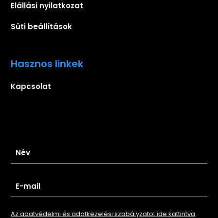
Elállási nyilatkozat
Süti beállítások
Hasznos linkek
Kapcsolat
Iratkozz fel hírlevelünkre
Az adatvédelmi és adatkezelési szabályzatot ide kattintva