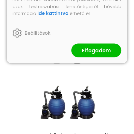
azok testreszabási lehetőségeiről bővebb
információ
ide kattintva
érhető el.
Hasonló termékek
Beállítások
Elfogadom