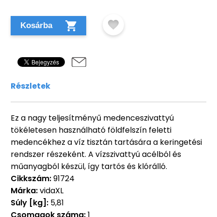
Kosárba
Részletek
Ez a nagy teljesítményű medenceszivattyú
tökéletesen használható földfelszín feletti
medencékhez a víz tisztán tartására a keringetési
rendszer részeként. A vízszivattyú acélból és
műanyagból készül, így tartós és klórálló.
Cikkszám:
91724
Márka:
vidaXL
Súly [kg]:
5,81
Csomagok száma:
1