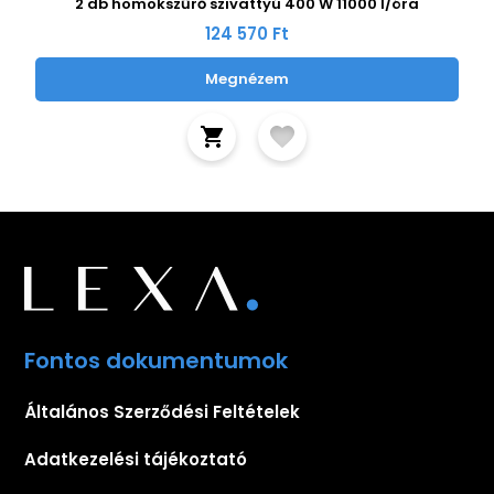
2 db homokszűrő szivattyú 400 W 11000 l/óra
124 570 Ft
Megnézem
Fontos dokumentumok
Általános Szerződési Feltételek
Adatkezelési tájékoztató