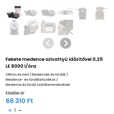
Fekete medence szivattyú időzítővel 0,25
LE 8000 l/óra
Otthon és kert
/
Medencék és fürdők
/
Medence- és fürdőtartozékok
/
Medence és fürdő szűrőberendezések
Eladási ár
66 310 Ft
1