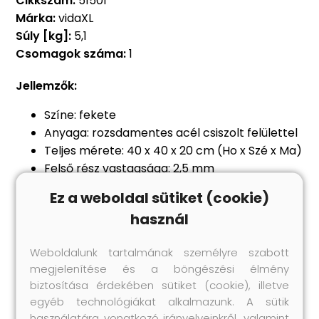
Cikkszám:
51501
Márka:
vidaXL
Súly [kg]:
5,1
Csomagok száma:
1
Jellemzők:
Színe: fekete
Anyaga: rozsdamentes acél csiszolt felülettel
Teljes mérete: 40 x 40 x 20 cm (Ho x Szé x Ma)
Felső rész vastagsága: 2,5 mm
Élelmiszeripari szabványoknak megfelelő
Ez a weboldal sütiket (cookie)
Zajcsökkentő alátétekkel
használ
Ólommentes és korrózióálló
Az X-alakú csatornaszerkezet gyors
Weboldalunk tartalmának személyre szabott
vízáramlást tesz lehetővé
megjelenítése és a böngészési élmény
Beszerelési típusok: alsó, rejtett vagy
biztosítása érdekében sütiket (cookie), illetve
süllyesztett
egyéb technológiákat alkalmazunk. A sütik
használatára vonatkozó irányelveinkről, valamint