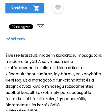
Kosárba
Részletek
Élvezze letisztult, modern kialakítású mosogatónk
minden előnyét! A selymesen sima
szaténbevonattal ellátott tálca stílust és
kifinomultságot sugároz, így bármilyen konyhába
illeni fog. Ez a mosogató a funkcionalitást és a
dizájnt ötvözi. Kiváló minőségű rozsdamentes
acélból készült kézzel, mely párásodásgátló
festékkel lett felülkezelve, így penészálló,
ólommentes és korrózióálló.