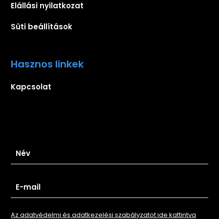
Elállási nyilatkozat
Süti beállítások
Hasznos linkek
Kapcsolat
Iratkozz fel hírlevelünkre
Az adatvédelmi és adatkezelési szabályzatot ide kattintva