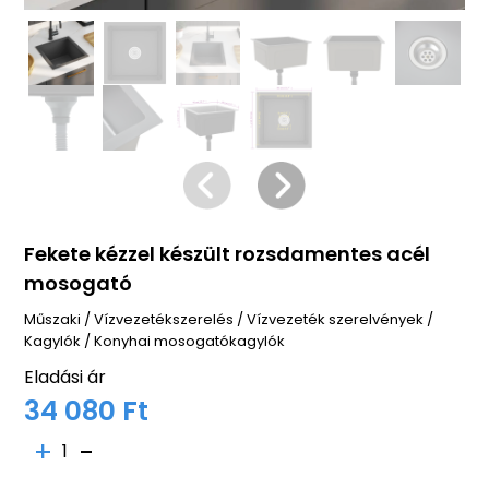
Fekete kézzel készült rozsdamentes acél
mosogató
Műszaki
/
Vízvezetékszerelés
/
Vízvezeték szerelvények
/
Kagylók
/
Konyhai mosogatókagylók
Eladási ár
34 080 Ft
1