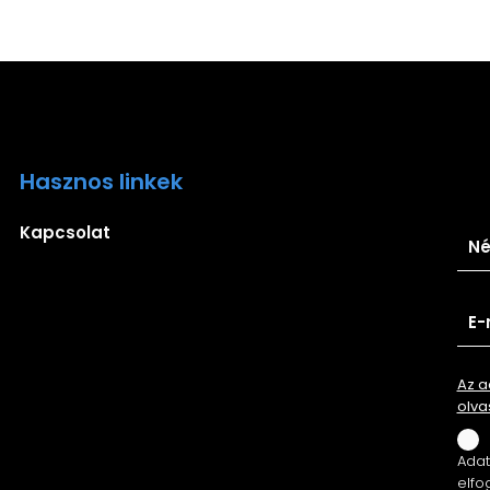
Hasznos linkek
Ira
Kapcsolat
Az a
olva
Adatv
elfo