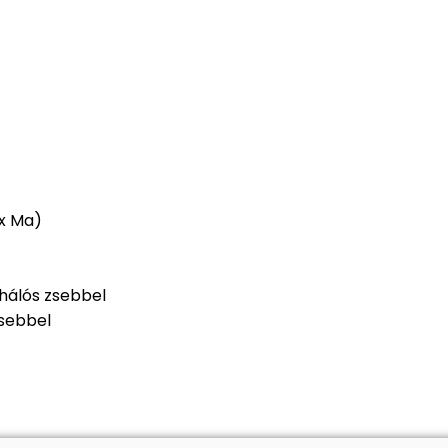
 x Ma)
 hálós zsebbel
zsebbel