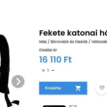
Fekete katonai há
Más
/
Bőröndök és táskák
/
Hátizsá
Eladási ár
16 110 Ft
1
Kosárba