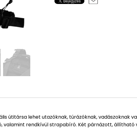
eális útitársa lehet utazóknak, túrázóknak, vadászoknak v
ó, valamint rendkívül strapabíró. Két párnázott, állítható 