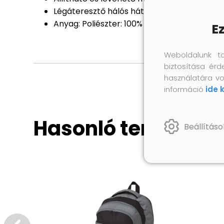
Légáteresztő hálós hátoldal
Anyag: Poliészter: 100%
E
Weboldalunk t
biztosítása érd
használatára vo
információ
ide 
Hasonló termékek
Beállításo