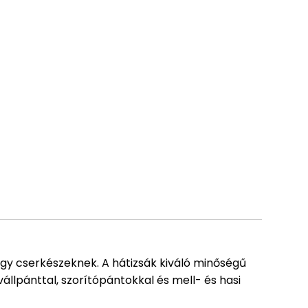
agy cserkészeknek. A hátizsák kiváló minőségű
vállpánttal, szorítópántokkal és mell- és hasi