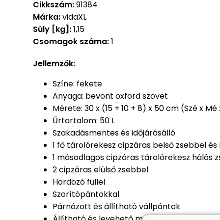
Cikkszám:
91384
Márka:
vidaXL
Súly [kg]:
1,15
Csomagok száma:
1
Jellemzők:
Színe: fekete
Anyaga: bevont oxford szövet
Mérete: 30 x (15 + 10 + 8) x 50 cm (Szé x Mé
Űrtartalom: 50 L
Szakadásmentes és időjárásálló
1 fő tárolórekesz cipzáras belső zsebbel és
1 másodlagos cipzáras tárolórekesz hálós 
2 cipzáras elülső zsebbel
Hordozó füllel
Szorítópántokkal
Párnázott és állítható vállpántok
Állítható és levehető mell- és hasi heveder