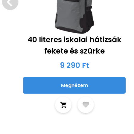
40 literes iskolai hátizsák
fekete és szürke
9 290 Ft
Megnézem