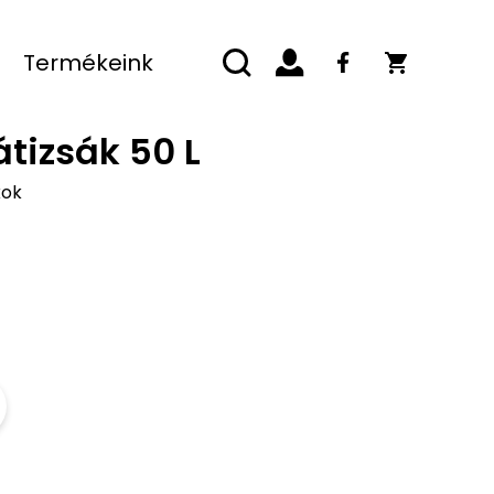
Termékeink
tizsák 50 L
kok