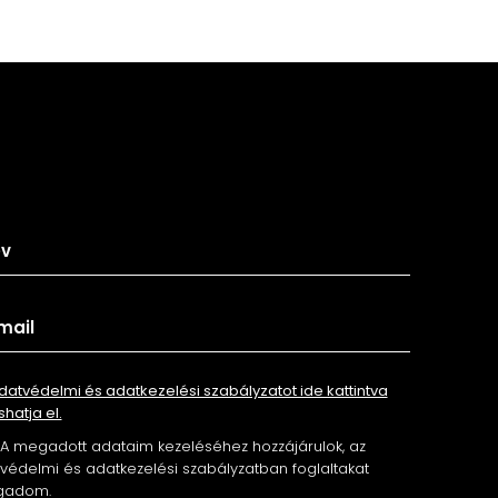
tkozz fel hírlevelünkre
datvédelmi és adatkezelési szabályzatot ide kattintva
shatja el.
A megadott adataim kezeléséhez hozzájárulok, az
édelmi és adatkezelési szabályzatban foglaltakat
gadom.