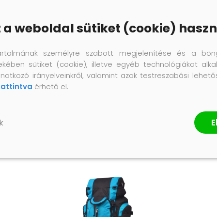
z a weboldal sütiket (cookie) haszn
artalmának személyre szabott megjelenítése és a bön
ekében sütiket (cookie), illetve egyéb technológiákat alka
natkozó irányelveinkről, valamint azok testreszabási lehet
kattintva
érhető el.
E
k