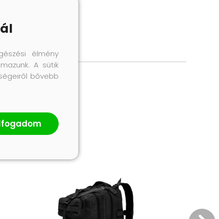
ál
gészési élmény
lmazunk. A sütik
őségeiről bővebb
lfogadom