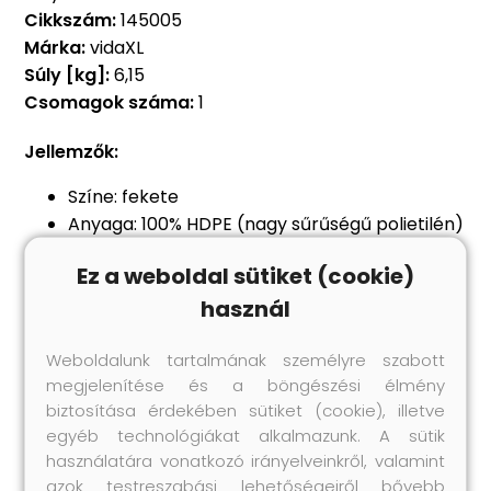
Cikkszám:
145005
Márka:
vidaXL
Súly [kg]:
6,15
Csomagok száma:
1
Jellemzők:
Színe: fekete
Anyaga: 100% HDPE (nagy sűrűségű polietilén)
Sűrűsége: 160 g / m²
Ez a weboldal sütiket (cookie)
Mérete: 4 x 9 m (Szé x Ho)
használ
Finom háló
Sárgaréz fűzőlyukakkal
Weboldalunk tartalmának személyre szabott
Lég- és vízáteresztő
megjelenítése és a böngészési élmény
Penész- és UV-álló, légáteresztő HDPE
biztosítása érdekében sütiket (cookie), illetve
Anyag: Polietilén: 100%
egyéb technológiákat alkalmazunk. A sütik
használatára vonatkozó irányelveinkről, valamint
azok testreszabási lehetőségeiről bővebb