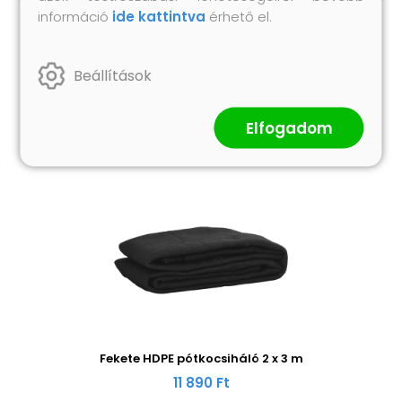
információ
ide kattintva
érhető el.
Hasonló termékek
Beállítások
Elfogadom
Fekete HDPE pótkocsiháló 2 x 3 m
11 890 Ft