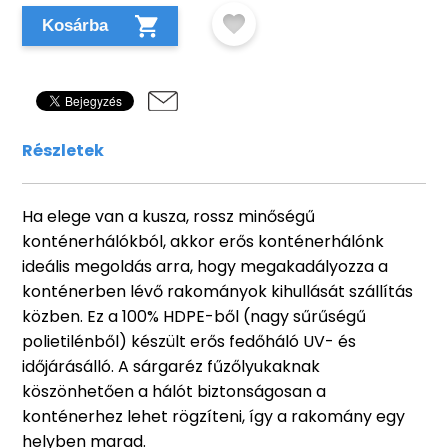
Kosárba
Részletek
Ha elege van a kusza, rossz minőségű
konténerhálókból, akkor erős konténerhálónk
ideális megoldás arra, hogy megakadályozza a
konténerben lévő rakományok kihullását szállítás
közben. Ez a 100% HDPE-ből (nagy sűrűségű
polietilénből) készült erős fedőháló UV- és
időjárásálló. A sárgaréz fűzőlyukaknak
köszönhetően a hálót biztonságosan a
konténerhez lehet rögzíteni, így a rakomány egy
helyben marad.