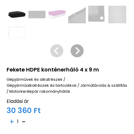
Fekete HDPE konténerháló 4 x 9 m
Gépjárművek és alkatrészek
/
Gépjárműalkatrészek és tartozékok
/
Járműtárolás & szállítás
/
Motorkerékpár rakományhálók
Eladási ár
30 360 Ft
1