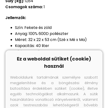
Súly [kg]:
0,64
Csomagok száma:
1
Jellemzők:
Szín: Fekete és zöld
Anyag: 100% 600D poliészter
Méret: 32 x 22 x 53 cm (Szé x Mé x Ma)
Kapacitás: 40 liter
Vízlepergető
Kényelmes, párnázott vállpántok és öv
Ez a weboldal sütiket (cookie)
3 különálló rekesz cipzárakkal
használ
2 hálós oldalzseb
Több strapabíró csattal
Weboldalunk tartalmának személyre szabott
Textúra: 100% poliészter
megjelenítése és a böngészési élmény
Anyag: Poliészter: 100%
biztosítása érdekében sütiket (cookie), illetve
egyéb technológiákat alkalmazunk. A sütik
használatára vonatkozó irányelveinkről, valamint
azok testreszabási lehetőségeiről bővebb