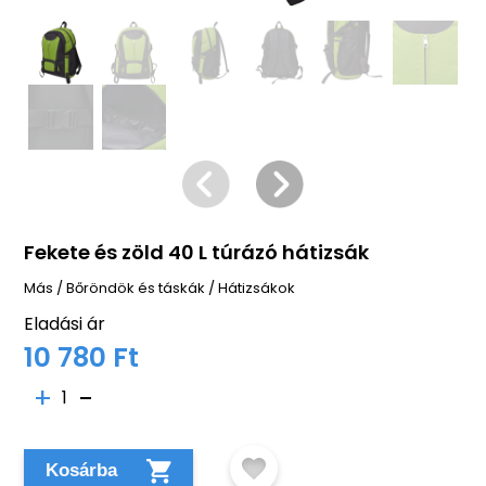
Fekete és zöld 40 L túrázó hátizsák
Más
/
Bőröndök és táskák
/
Hátizsákok
Eladási ár
10 780 Ft
1
Kosárba