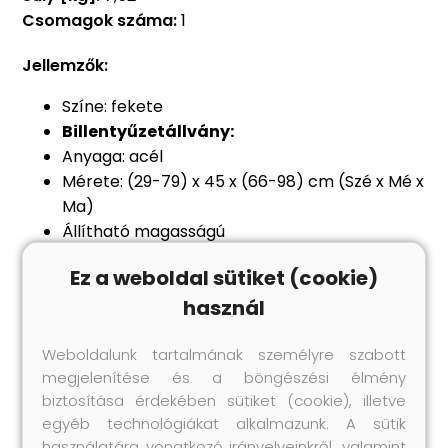
Csomagok száma:
1
Jellemzők:
Színe: fekete
Billentyűzetállvány:
Anyaga: acél
Mérete: (29-79) x 45 x (66-98) cm (Szé x Mé x
Ma)
Állítható magasságú
Dupla merevítésű
Ez a weboldal sütiket (cookie)
Maximális terhelhetőség: 100 kg
használ
Ülőke:
Anyaga: acél, műbőr (100% PVC)
Weboldalunk tartalmának személyre szabott
Ülés felső mérete: 40 x 30 cm (Ho x Szé)
megjelenítése és a böngészési élmény
Állítható magasság: 42-46 cm
biztosítása érdekében sütiket (cookie), illetve
Max. terhelhetőség: 80 kg
egyéb technológiákat alkalmazunk. A sütik
Összeszerelést igényel: igen
használatára vonatkozó irányelveinkről, valamint