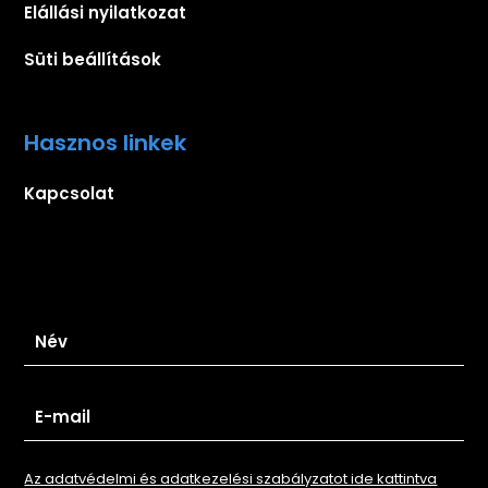
Elállási nyilatkozat
Süti beállítások
Hasznos linkek
Kapcsolat
Iratkozz fel hírlevelünkre
Az adatvédelmi és adatkezelési szabályzatot ide kattintva