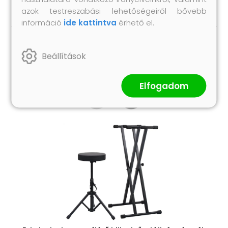
azok testreszabási lehetőségeiről bővebb
információ
ide kattintva
érhető el.
Hasonló termékek
Beállítások
Elfogadom