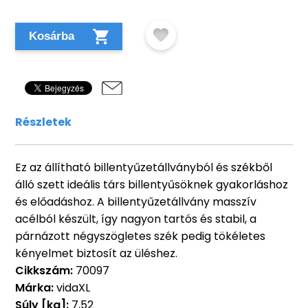
Kosárba
Részletek
Ez az állítható billentyűzetállványból és székből
álló szett ideális társ billentyűsöknek gyakorláshoz
és előadáshoz. A billentyűzetállvány masszív
acélból készült, így nagyon tartós és stabil, a
párnázott négyszögletes szék pedig tökéletes
kényelmet biztosít az üléshez.
Cikkszám:
70097
Márka:
vidaXL
Súly [kg]:
7,52