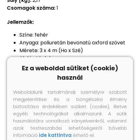
Súly [kg]:
2,17
Csomagok száma:
1
Jellemzők:
Színe: fehér
Anyaga: poliuretán bevonatú oxford szövet
Mérete: 3 x 4 m (Ho x Szé)
Alakja: téglalap
Vízálló
Ez a weboldal sütiket (cookie)
UV-védő
használ
Rozsdamentes acél rögzítők minden sarkon
4 db 1,5 méteres polietilén zsinórral
Weboldalunk tartalmának személyre szabott
Összeszerelést igényel: nem
megjelenítése és a böngészési élmény
biztosítása érdekében sütiket (cookie), illetve
egyéb technológiákat alkalmazunk. A sütik
használatára vonatkozó irányelveinkről, valamint
azok testreszabási lehetőségeiről bővebb
információ
ide kattintva
érhető el.
Hasonló termékek