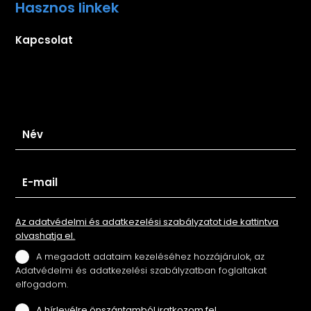
Hasznos linkek
Kapcsolat
Iratkozz fel hírlevelünkre
Az adatvédelmi és adatkezelési szabályzatot ide kattintva
olvashatja el.
A megadott adataim kezeléséhez hozzájárulok, az
Adatvédelmi és adatkezelési szabályzatban foglaltakat
elfogadom.
A hírlevélre önszántamból iratkozom fel.