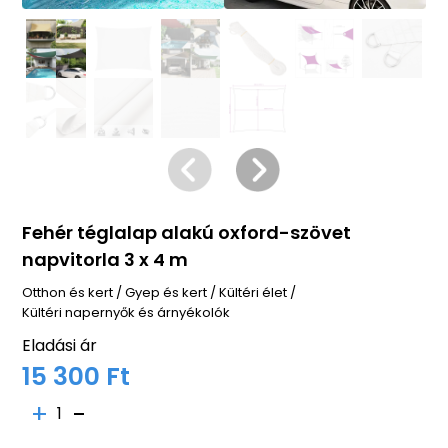
Fehér téglalap alakú oxford-szövet
napvitorla 3 x 4 m
Otthon és kert
/
Gyep és kert
/
Kültéri élet
/
Kültéri napernyők és árnyékolók
Eladási ár
15 300 Ft
1