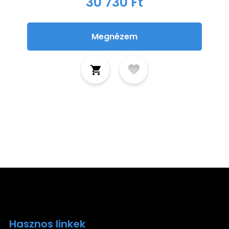
30 730 Ft
Megnézem
Hasznos linkek
Ira