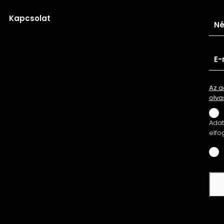
Kapcsolat
Az a
olva
Adatv
elfo