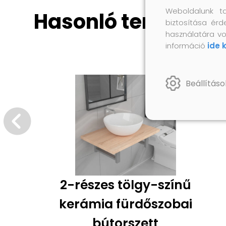
Weboldalunk t
Hasonló termékek
biztosítása érd
használatára vo
információ
ide 
Beállításo
2-részes tölgy-színű
kerámia fürdőszobai
bútorszett