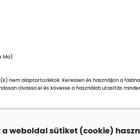
 x Ma)
ó(k) nem alaptartozékok. Keressen és használjon a falán
dosan olvassa el és kövesse a használati utasítás minde
z a weboldal sütiket (cookie) haszn