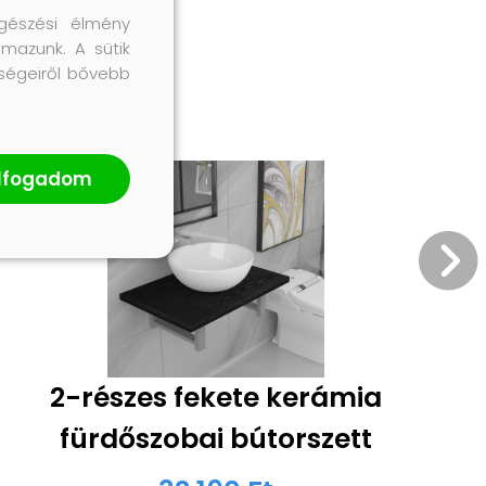
gészési élmény
lmazunk. A sütik
őségeiről bővebb
lfogadom
2-részes fekete kerámia
fürdőszobai bútorszett