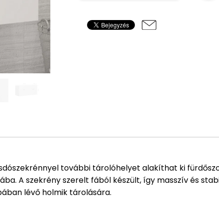
ószekrénnyel további tárolóhelyet alakíthat ki fürdőszob
a. A szekrény szerelt fából készült, így masszív és stabil
bában lévő holmik tárolására.