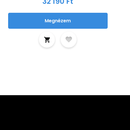
32 190 Ft
Megnézem
tkozz fel hírlevelünkre