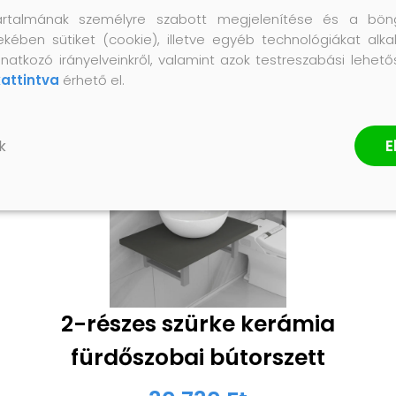
artalmának személyre szabott megjelenítése és a bön
ekében sütiket (cookie), illetve egyéb technológiákat alka
natkozó irányelveinkről, valamint azok testreszabási lehet
kattintva
érhető el.
E
k
2-részes szürke kerámia
fürdőszobai bútorszett