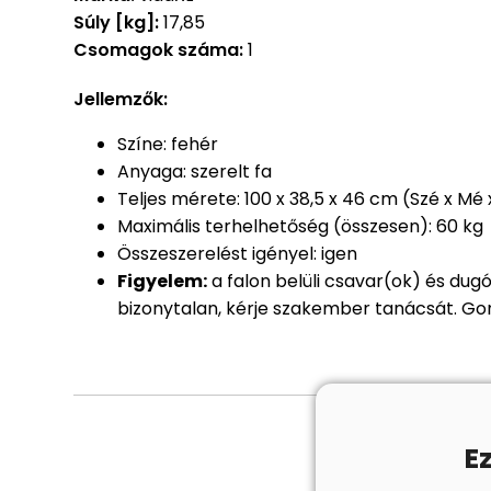
Súly [kg]:
17,85
Csomagok száma:
1
Jellemzők:
Színe: fehér
Anyaga: szerelt fa
Teljes mérete: 100 x 38,5 x 46 cm (Szé x Mé
Maximális terhelhetőség (összesen): 60 kg
Összeszerelést igényel: igen
Figyelem:
a falon belüli csavar(ok) és dug
bizonytalan, kérje szakember tanácsát. Gon
E