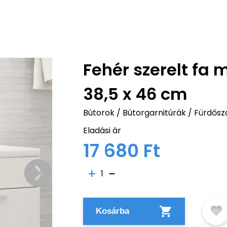
Fehér szerelt fa
38,5 x 46 cm
Bútorok
/
Bútorgarnitúrák
/
Fürdősz
Eladási ár
17 680 Ft
1
Kosárba