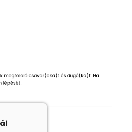
ak megfelelő csavar(oka)t és dugó(ka)t. Ha
n lépését.
ál