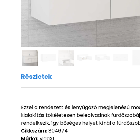
Részletek
Ezzel a rendezett és lenyűgöző megjelenésű mosd
kialakítás tökéletesen beleolvadnak fürdőszobájáb
rendelkezik, így bőséges helyet kínál a fürdőszo
Cikkszám:
804674
Márka:
vidaXL