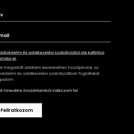
datvédelmi és adatkezelési szabályzatot ide kattintva
shatja el.
A megadott adataim kezeléséhez hozzájárulok, az
édelmi és adatkezelési szabályzatban foglaltakat
gadom.
A hírlevélre önszántamból iratkozom fel.
Feliratkozom