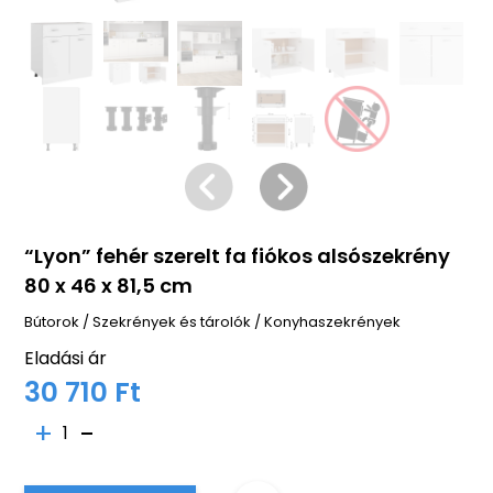
“Lyon” fehér szerelt fa fiókos alsószekrény
80 x 46 x 81,5 cm
Bútorok
/
Szekrények és tárolók
/
Konyhaszekrények
Eladási ár
30 710 Ft
1