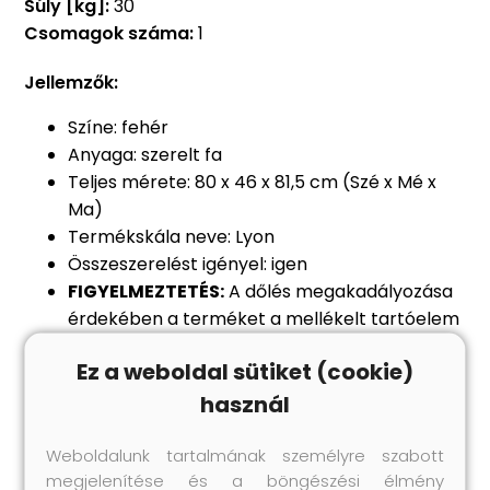
Súly [kg]:
30
Csomagok száma:
1
Jellemzők:
Színe: fehér
Anyaga: szerelt fa
Teljes mérete: 80 x 46 x 81,5 cm (Szé x Mé x
Ma)
Termékskála neve: Lyon
Összeszerelést igényel: igen
FIGYELMEZTETÉS:
A dőlés megakadályozása
érdekében a terméket a mellékelt tartóelem
segítségével rögzíteni kell a falhoz
Ez a weboldal sütiket (cookie)
Figyelem:
a falon belüli csavar(ok) és
dugó(k) nem alaptartozékok. Keressen és
használ
használjon a falának megfelelő csavar(oka)t
és dugó(ka)t. Ha bizonytalan, kérje
Weboldalunk tartalmának személyre szabott
megjelenítése és a böngészési élmény
szakember tanácsát. Gondosan olvassa el és