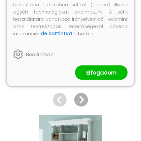
biztosítása érdekében sütiket (cookie), illetve
kövesse a használati utasítás minden lépését.
egyéb technológiákat alkalmazunk. A sütik
Legal Documents:
használatára vonatkozó irányelveinkről, valamint
Itt
további részleteket találhat arról; hogyan
azok testreszabási lehetőségeiről bővebb
információ
ide kattintva
érhető el.
akadályozza meg a bútorok felborulását
Beállítások
Hasonló termékek
Elfogadom