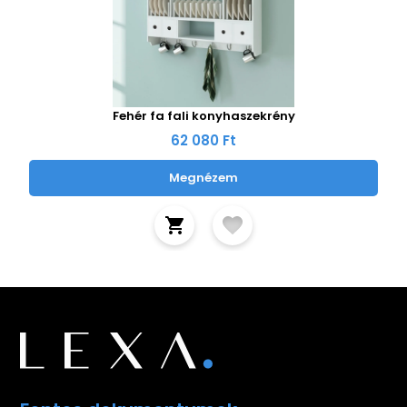
Fehér fa fali konyhaszekrény
62 080 Ft
Megnézem