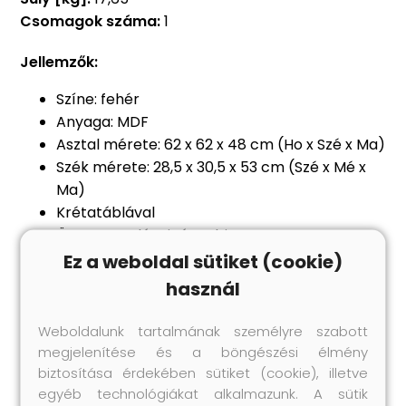
Csomagok száma:
1
Jellemzők:
Színe: fehér
Anyaga: MDF
Asztal mérete: 62 x 62 x 48 cm (Ho x Szé x Ma)
Szék mérete: 28,5 x 30,5 x 53 cm (Szé x Mé x
Ma)
Krétatáblával
Összeszerelést igényel: igen
Figyelem: Az ülések alatti tárolódobozokat
Ez a weboldal sütiket (cookie)
nem tartalmazza a szállítmány
használ
A csomag tartalma:
1 db asztal
Weboldalunk tartalmának személyre szabott
2 db szék
megjelenítése és a böngészési élmény
FIGYELMEZTETÉS: 36 hónapnál idősebb
biztosítása érdekében sütiket (cookie), illetve
gyermekek számára.
egyéb technológiákat alkalmazunk. A sütik