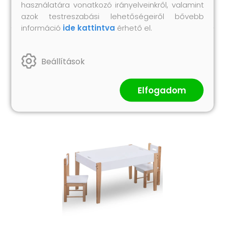
használatára vonatkozó irányelveinkről, valamint
azok testreszabási lehetőségeiről bővebb
információ
ide kattintva
érhető el.
Hasonló termékek
Beállítások
Elfogadom