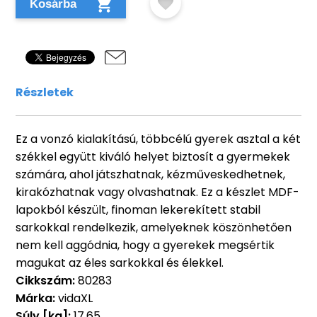
Kosárba
Részletek
Ez a vonzó kialakítású, többcélú gyerek asztal a két
székkel együtt kiváló helyet biztosít a gyermekek
számára, ahol játszhatnak, kézműveskedhetnek,
kirakózhatnak vagy olvashatnak. Ez a készlet MDF-
lapokból készült, finoman lekerekített stabil
sarkokkal rendelkezik, amelyeknek köszönhetően
nem kell aggódnia, hogy a gyerekek megsértik
magukat az éles sarkokkal és élekkel.
Cikkszám:
80283
Márka:
vidaXL
Súly [kg]:
17,65