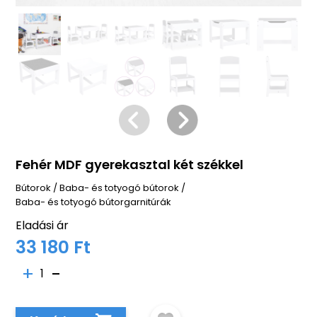
Fehér MDF gyerekasztal két székkel
Bútorok
/
Baba- és totyogó bútorok
/
Baba- és totyogó bútorgarnitúrák
Eladási ár
33 180 Ft
1