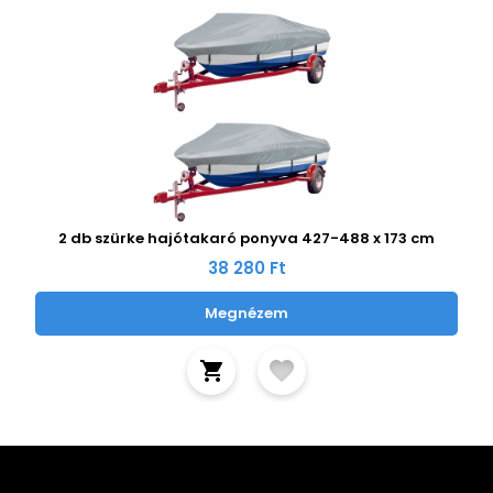
2 db szürke hajótakaró ponyva 427-488 x 173 cm
38 280 Ft
Megnézem