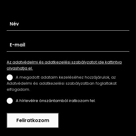
Iratkozz fel hírlevelünkre
Az adatvédelmi és adatkezelési szabályzatot ide kattintva
olvashatja el.
A megadott adataim kezeléséhez hozzájárulok, az
Adatvédelmi és adatkezelési szabályzatban foglaltakat
elfogadom.
A hírlevélre önszántamból iratkozom fel.
Feliratkozom