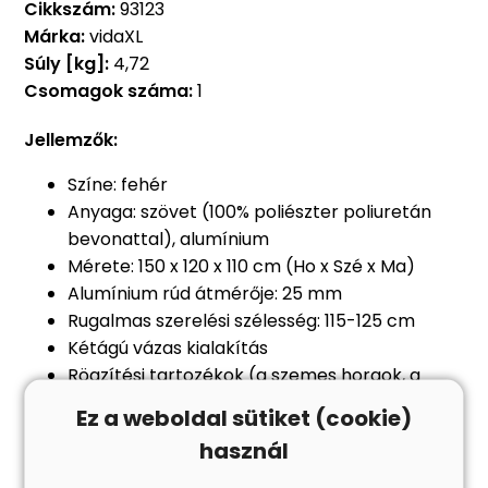
Cikkszám:
93123
Márka:
vidaXL
Súly [kg]:
4,72
Csomagok száma:
1
Jellemzők:
Színe: fehér
Anyaga: szövet (100% poliészter poliuretán
bevonattal), alumínium
Mérete: 150 x 120 x 110 cm (Ho x Szé x Ma)
Alumínium rúd átmérője: 25 mm
Rugalmas szerelési szélesség: 115-125 cm
Kétágú vázas kialakítás
Rögzítési tartozékok (a szemes horgok, a
rögzítőanyák és a gombok tengerészeti
Ez a weboldal sütiket (cookie)
minősítésű, 316-os rozsdamentes acélból, a
használ
többi tartozék 304-es rozsdamentes acélból
készült)