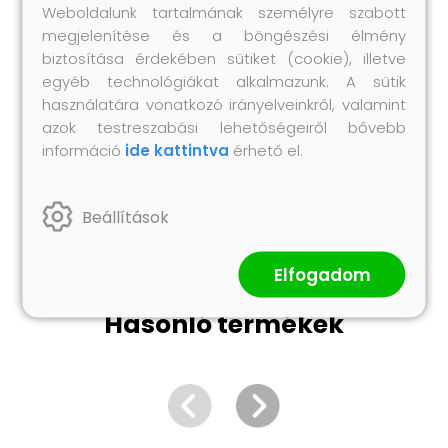
Weboldalunk tartalmának személyre szabott
Hosszú távú használatra alkalmas
megjelenítése és a böngészési élmény
Hozzáillő tárolóval
biztosítása érdekében sütiket (cookie), illetve
4 állítható nylon pánt rozsdamentes acél
egyéb technológiákat alkalmazunk. A sütik
klipsszel
használatára vonatkozó irányelveinkről, valamint
UV-, víz- és penészálló
azok testreszabási lehetőségeiről bővebb
Nylon szerelvények rozsdamentes acél
információ
ide kattintva
érhető el.
szerelvénykészlettel
Összeszerelést igényel: igen
Beállítások
Elfogadom
Hasonló termékek