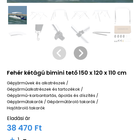
Fehér kétágú bimini tető 150 x 120 x 110 cm
Gépjárművek és alkatrészek
/
Gépjárműalkatrészek és tartozékok
/
Gépjármű-karbantartás, ápolás és díszítés
/
Gépjárműtakarók
/
Gépárműtároló takarók
/
Hajótároló takarók
Eladási ár
38 470 Ft
1