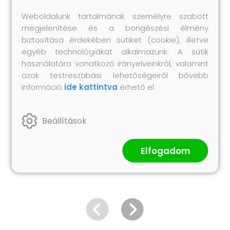
rögzítőanyák és a gombok tengerészeti
Weboldalunk tartalmának személyre szabott
minősítésű, 316-os rozsdamentes acélból, a
megjelenítése és a böngészési élmény
többi tartozék 304-es rozsdamentes acélból
biztosítása érdekében sütiket (cookie), illetve
készült)
egyéb technológiákat alkalmazunk. A sütik
Hosszú távú használatra alkalmas
használatára vonatkozó irányelveinkről, valamint
azok testreszabási lehetőségeiről bővebb
UV-, időjárás- és vízálló
információ
ide kattintva
érhető el.
penészgomba-álló
Összeszerelést igényel: igen
Beállítások
Elfogadom
Hasonló termékek