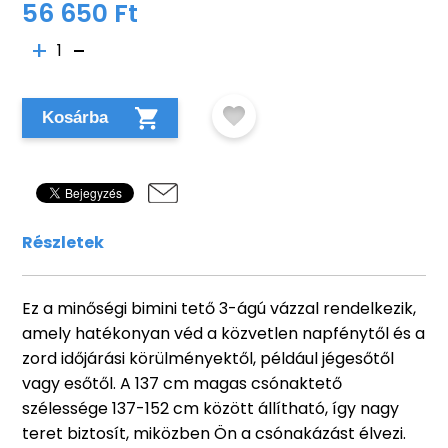
56 650 Ft
1
Kosárba
Részletek
Ez a minőségi bimini tető 3-ágú vázzal rendelkezik,
amely hatékonyan véd a közvetlen napfénytől és a
zord időjárási körülményektől, például jégesőtől
vagy esőtől. A 137 cm magas csónaktető
szélessége 137-152 cm között állítható, így nagy
teret biztosít, miközben Ön a csónakázást élvezi.