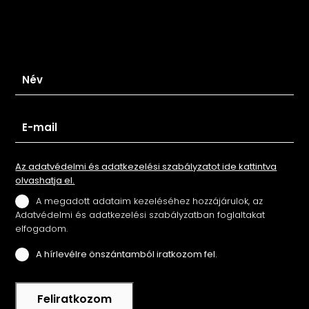
Iratkozz fel hírlevelünkre
Az adatvédelmi és adatkezelési szabályzatot ide kattintva
olvashatja el.
A megadott adataim kezeléséhez hozzájárulok, az
Adatvédelmi és adatkezelési szabályzatban foglaltakat
elfogadom.
A hírlevélre önszántamból iratkozom fel.
Feliratkozom