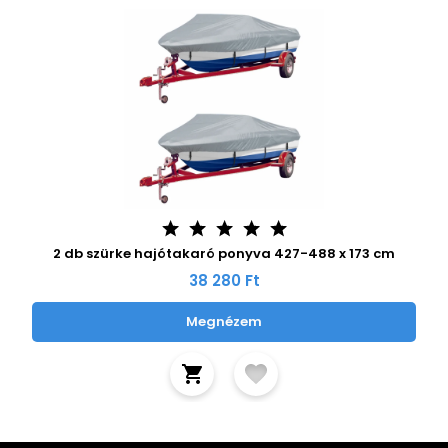
2 db szürke hajótakaró ponyva 427-488 x 173 cm
38 280 Ft
Megnézem