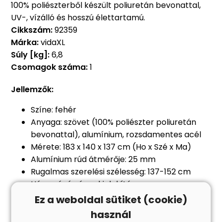
100% poliészterből készült poliuretán bevonattal,
UV-, vízálló és hosszú élettartamú.
Cikkszám:
92359
Márka:
vidaXL
Súly [kg]:
6,8
Csomagok száma:
1
Jellemzők:
Színe: fehér
Anyaga: szövet (100% poliészter poliuretán
bevonattal), alumínium, rozsdamentes acél
Mérete: 183 x 140 x 137 cm (Ho x Szé x Ma)
Alumínium rúd átmérője: 25 mm
Rugalmas szerelési szélesség: 137-152 cm
Háromágú vázas kialakítás
4 állítható nylon pánttal
Ez a weboldal sütiket (cookie)
Hozzáillő cipzáras tárolóval
használ
Rögzítési tartozékok (a szemes horgok, a