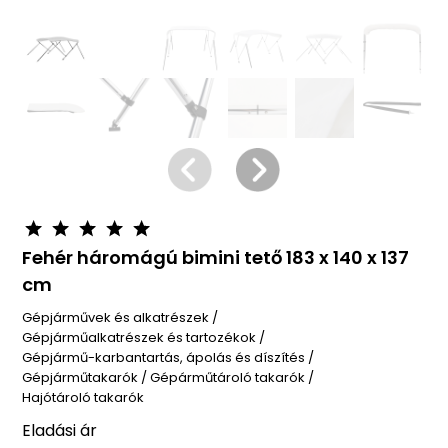
Fehér háromágú bimini tető 183 x 140 x 137
cm
Gépjárművek és alkatrészek
/
Gépjárműalkatrészek és tartozékok
/
Gépjármű-karbantartás, ápolás és díszítés
/
Gépjárműtakarók
/
Gépárműtároló takarók
/
Hajótároló takarók
Eladási ár